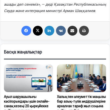
ашады деп сенеміз», — деді Қазақстан Республикасының
Сауда және интеграция министрі Арман Шаққалиев
.
Facebook
X
LinkedIn
VKontakte
Share via Email
Print
Басқа жаңалықтар
Ауыл шаруашылығы
Халық пен әлеуметтік маңызы
кәсіпорындары үшін онлайн-
бар азық-түлік өндірушілеріне
санақ кезеңі 20 қыркүйекке
арналған тариф жыл соңына