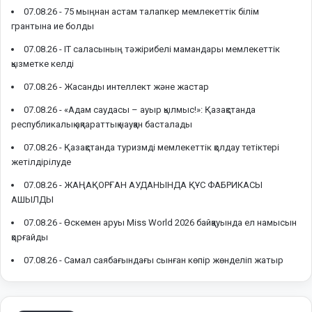
07.08.26 -
75 мыңнан астам талапкер мемлекеттік білім
грантына ие болды
07.08.26 -
IT саласының тәжірибелі мамандары мемлекеттік
қызметке келді
07.08.26 -
Жасанды интеллект және жастар
07.08.26 -
«Адам саудасы – ауыр қылмыс!»: Қазақстанда
республикалық ақпараттық науқан басталады
07.08.26 -
Қазақстанда туризмді мемлекеттік қолдау тетіктері
жетілдірілуде
07.08.26 -
ЖАҢАҚОРҒАН АУДАНЫНДА ҚҰС ФАБРИКАСЫ
АШЫЛДЫ
07.08.26 -
Өскемен аруы Miss World 2026 байқауында ел намысын
қорғайды
07.08.26 -
Самал саябағындағы сынған көпір жөнделіп жатыр