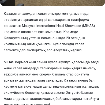
Қазақстан әлемдегі халал өнімдер мен қызметтерді
ілгерілетуге арналған ең ірі халықаралық платформа
саналатын Malaysia International Halal Showcase (MIHAS)
көрмесіне алғаш рет қатысып отыр. Көрмеде
Қазақстанның ұлттық павильонында 20 отандық
компанияның өнімі қойылған. Бұл еліміздің халал
сегментіндегі экспорттық зор әлеуетінің көрінісі.
MIHAS көрмесі жыл сайын Куала-Лумпур қаласында өтеді
және халал өнімдерді халықаралық нарықтарға шығару,
тәжірибе алмасу мен іскерлік байланыстар орнатуға
арналған жаһандық алаң саналады. Қазақстанның бұл
көрмеге қатысуы елдің халал индустриясының жаһандық
экожүйесіне белсенді қатысуға және Оңтүстік-Шығыс
Азия елдерімен экономикалық байланыстарды нығайтуға
деген ұмтылысын көрсетеді.