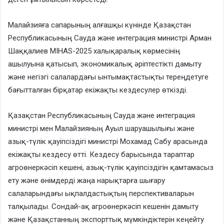
Малайзияға сапарының алғашқы күнінде Қазақстан
Республикасының Сауда және интеграция министрі Арман
Шаққалиев MIHAS-2025 халықаралық көрмесінің
ашылуына қатысып, экономикалық әріптестікті дамыту
және негізгі салалардағы ынтымақтастықты тереңдетуге
бағытталған бірқатар екіжақты кездесулер өткізді.
Қазақстан Республикасының Сауда және интеграция
министрі мен Малайзияның Ауыл шаруашылығы және
азық-түлік қауіпсіздігі министрі Мохамад Сабу арасында
екіжақты кездесу өтті. Кездесу барысында тараптар
агроөнеркәсіп кешені, азық-түлік қауіпсіздігін қамтамасыз
ету және өнімдерді жаңа нарықтарға шығару
салаларындағы ықпалдастықтың перспективаларын
талқылады. Сондай-ақ агроөнеркәсіп кешенін дамыту
және Қазақстанның экспорттық мүмкіндіктерін кеңейту