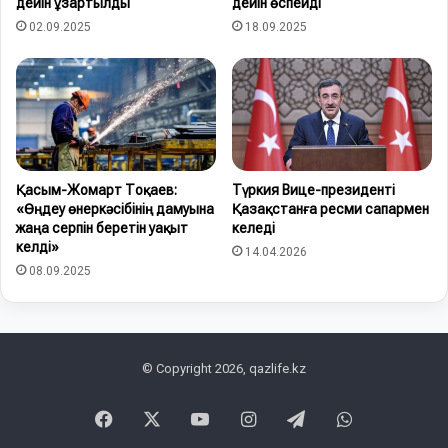
дейін ұзартылды
дейін өспейді
02.09.2025
18.09.2025
Қасым-Жомарт Тоқаев:
Түркия Вице-президенті
«Өңдеу өнеркәсібінің дамуына
Қазақстанға ресми сапармен
жаңа серпін беретін уақыт
келеді
келді»
14.04.2026
08.09.2025
© Copyright 2026, qazlife.kz
Facebook
X
YouTube
Instagram
Telegram
WhatsApp