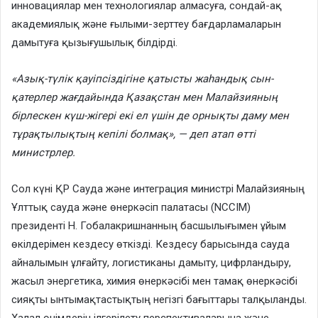
инновациялар мен технологиялар алмасуға, сондай-ақ
академиялық және ғылыми-зерттеу бағдарламаларын
дамытуға қызығушылық білдірді.
«Азық-түлік қауіпсіздігіне қатысты жаһандық сын-
қатерлер жағдайында Қазақстан мен Малайзияның
бірлескен күш-жігері екі ел үшін де орнықты даму мен
тұрақтылықтың кепілі болмақ», — деп атап өтті
министрлер.
Сол күні ҚР Сауда және интеграция министрі Малайзияның
Ұлттық сауда және өнеркәсіп палатасы (NCCIM)
президенті Н. Гобалакришнанның басшылығымен ұйым
өкілдерімен кездесу өткізді. Кездесу барысында сауда
айналымын ұлғайту, логистиканы дамыту, цифрландыру,
жасыл энергетика, химия өнеркәсібі мен тамақ өнеркәсібі
сияқты ынтымақтастықтың негізгі бағыттары талқыланды.