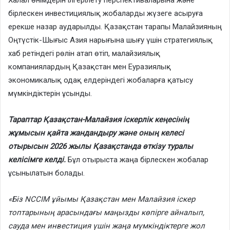
Халал өнімдерін ілгерілету перспективаларына және
бірлескен инвестициялық жобаларды жүзеге асыруға
ерекше назар аударылды. Қазақстан тарапы Малайзияның
Оңтүстік-Шығыс Азия нарығына шығу үшін стратегиялық
хаб ретіндегі рөлін атап өтіп, малайзиялық
компаниялардың Қазақстан мен Еуразиялық
экономикалық одақ елдеріндегі жобаларға қатысу
мүмкіндіктерін ұсынды.
Тараптар Қазақстан-Малайзия іскерлік кеңесінің
жұмысын қайта жандандыру және оның келесі
отырысын 2026 жылы Қазақстанда өткізу туралы
келісімге келді.
Бұл отырыста жаңа бірлескен жобалар
ұсынылатын болады.
«Біз NCCIM ұйымы Қазақстан мен Малайзия іскер
топтарының арасындағы маңызды көпірге айналып,
сауда мен инвестиция үшін жаңа мүмкіндіктерге жол