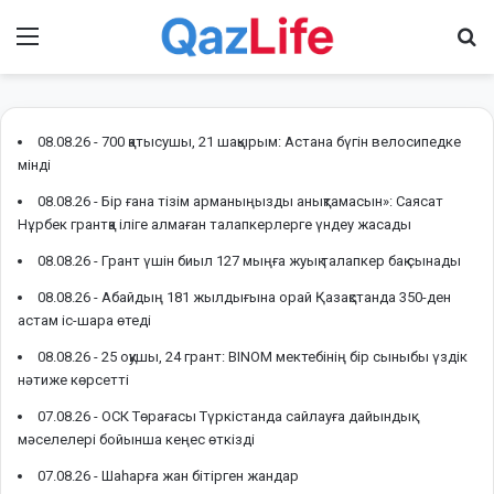
Menu
І
08.08.26 -
700 қатысушы, 21 шақырым: Астана бүгін велосипедке
мінді
08.08.26 -
Бір ғана тізім арманыңызды анықтамасын»: Саясат
Нұрбек грантқа іліге алмаған талапкерлерге үндеу жасады
08.08.26 -
Грант үшін биыл 127 мыңға жуық талапкер бақ сынады
08.08.26 -
Абайдың 181 жылдығына орай Қазақстанда 350-ден
астам іс-шара өтеді
08.08.26 -
25 оқушы, 24 грант: BINOM мектебінің бір сыныбы үздік
нәтиже көрсетті
07.08.26 -
ОСК Төрағасы Түркістанда сайлауға дайындық
мәселелері бойынша кеңес өткізді
07.08.26 -
Шаһарға жан бітірген жандар