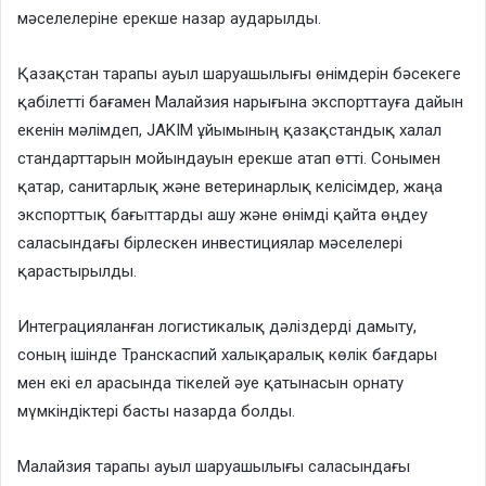
мәселелеріне ерекше назар аударылды.
Қазақстан тарапы ауыл шаруашылығы өнімдерін бәсекеге
қабілетті бағамен Малайзия нарығына экспорттауға дайын
екенін мәлімдеп, JAKIM ұйымының қазақстандық халал
стандарттарын мойындауын ерекше атап өтті. Сонымен
қатар, санитарлық және ветеринарлық келісімдер, жаңа
экспорттық бағыттарды ашу және өнімді қайта өңдеу
саласындағы бірлескен инвестициялар мәселелері
қарастырылды.
Интеграцияланған логистикалық дәліздерді дамыту,
соның ішінде Транскаспий халықаралық көлік бағдары
мен екі ел арасында тікелей әуе қатынасын орнату
мүмкіндіктері басты назарда болды.
Малайзия тарапы ауыл шаруашылығы саласындағы