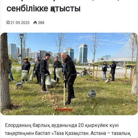
сенбілікке қатысты
21.09.2025
388
Елорданың барлық ауданында 20 қыркүйек күні
таңертеңнен бастап «Таза Қазақстан. Астана – тазалық