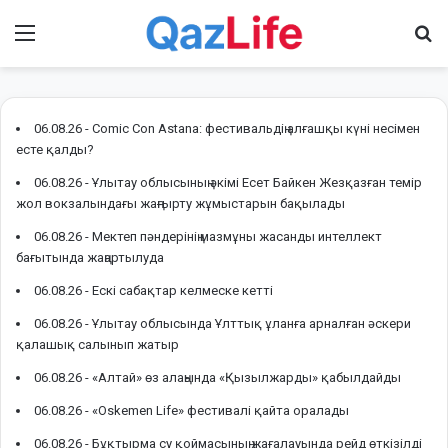
Menu
І
06.08.26 -
Comic Con Astana: фестивальдің алғашқы күні несімен
есте қалды?
06.08.26 -
Ұлытау облысының әкімі Есет Байкен Жезқазған темір
жол вокзалындағы жаңғырту жұмыстарын бақылады
06.08.26 -
Мектеп пәндерінің мазмұны жасанды интеллект
бағытында жаңартылуда
06.08.26 -
Ескі сабақтар келмеске кетті
06.08.26 -
Ұлытау облысында Ұлттық ұланға арналған әскери
қалашық салынып жатыр
06.08.26 -
«Алтай» өз алаңында «Қызылжарды» қабылдайды
06.08.26 -
«Oskemen Life» фестивалі қайта оралады
06.08.26 -
Бұқтырма су қоймасының жағалауында рейд өткізілді