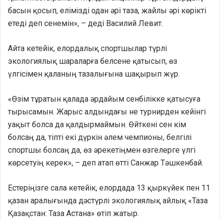
басын қосып, елімізді одан әрі таза, жайлы әрі көрікті
етеді деп сенемін», – деді Василий Левит.
Айта кетейік, елордалық спортшылар түрлі
экологиялық шараларға белсене қатысып, өз
үлгісімен қаланың тазалығына шақырып жүр.
«Өзім тұратын қалада әрдайым сенбілікке қатысуға
тырысамын. Жарыс алдындағы не турнирден кейінгі
уақыт болса да қалдырмаймын. Өйткені сен кім
болсаң да, тіпті екі дүркін әлем чемпионы, белгілі
спортшы болсаң да, өз әрекетіңмен өзгелерге үлгі
көрсетуің керек», – деп атап өтті Санжар Тәшкенбай.
Естеріңізге сала кетейік, елордада 13 қыркүйек пен 11
қазан аралығында дәстүрлі экологиялық айлық «Таза
Қазақстан: Таза Астана» өтіп жатыр.