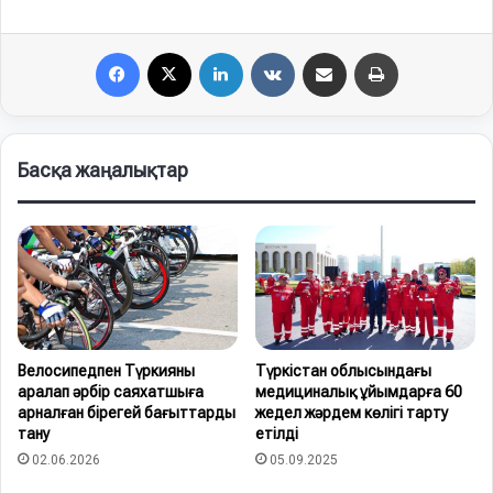
Facebook
X
LinkedIn
VKontakte
Share via Email
Print
Басқа жаңалықтар
Велосипедпен Түркияны
Түркістан облысындағы
аралап әрбір саяхатшыға
медициналық ұйымдарға 60
арналған бірегей бағыттарды
жедел жәрдем көлігі тарту
тану
етілді
02.06.2026
05.09.2025