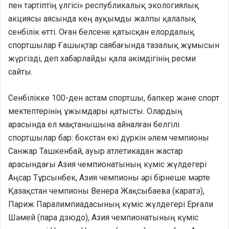
пен тәртіптің үлгісі» республикалық экологиялық
акциясы аясында кең ауқымды жалпы қалалық
сенбілік өтті. Оған белсене қатысқан елордалық
спортшылар Ғашықтар саябағында тазалық жұмысын
жүргізді, деп хабарлайды қала әкімдігінің ресми
сайты.
Сенбілікке 100-ден астам спортшы, бапкер және спорт
мектептерінің ұжымдары қатысты. Олардың
арасында ел мақтанышына айналған белгілі
спортшылар бар: бокстан екі дүркін әлем чемпионы
Санжар Ташкенбай, ауыр атлетикадан жастар
арасындағы Азия чемпионатының күміс жүлдегері
Аңсар Тұрсынбек, Азия чемпионы әрі бірнеше мәрте
Қазақстан чемпионы Венера Жақсыбаева (каратэ),
Париж Паралимпиадасының күміс жүлдегері Ерғали
Шәмей (пара дзюдо), Азия чемпионатының күміс