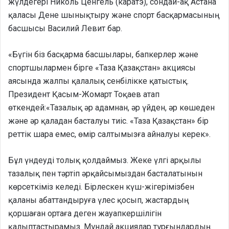
жүлдегері Николь Ценгель (каратэ), сондай-ақ Астана
қаласы Дене шынықтыру және спорт басқармасының
басшысы Василий Левит бар.
«Бүгін біз басқарма басшылары, бапкерлер және
спортшылармен бірге «Таза Қазақстан» акциясы
аясында жалпы қалалық сенбілікке қатыстық.
Президент Қасым-Жомарт Тоқаев атап
өткендей:«Тазалық әр адамнан, әр үйден, әр көшеден
және әр қаладан басталуы тиіс. «Таза Қазақстан» бір
реттік шара емес, өмір салтымызға айналуы керек».
Бұл үндеуді толық қолдаймыз. Жеке үлгі арқылы
тазалық пен тәртіп әрқайсымыздан басталатынын
көрсеткіміз келеді. Бірлескен күш-жігерімізбен
қаланы абаттандыруға үлес қосып, жастардың
қоршаған ортаға деген жауапкершілігін
қалыптастырамыз. Мұндай акциялар тұрғындардың