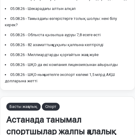
05.08.26 -
Шекарадағы алтын алқап
05.08.26 -
Тамыздағы өзгерістерге толық шолуы: нені білу
керек?
05.08.26 -
Облыста қызылша ауруы 7,8 есеге өсті
05.08.26 -
82 азаматтың құқығы қалпына келтірілді
05.08.26 -
Миллиардтарды қорғайтын жаңа жүйе
05.08.26 -
ШҚО-да екі компания лицензиясынан айырылды
05.08.26 -
ШҚО-ның шетелге экспорт көлемі 1,5 млрд АҚШ
долларына жетті
Басты жаңалық
Спорт
Астанада танымал
спортшылар жалпы қалалық