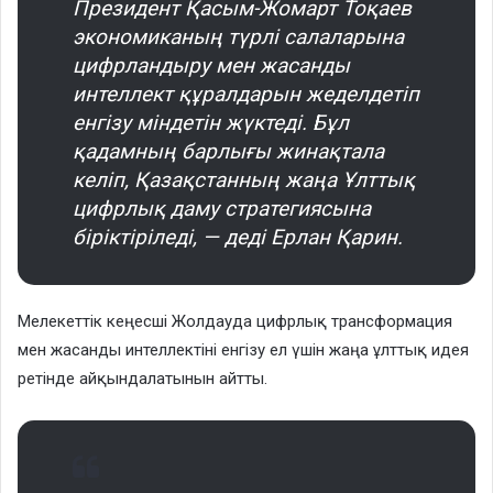
Президент Қасым-Жомарт Тоқаев
экономиканың түрлі салаларына
цифрландыру мен жасанды
интеллект құралдарын жеделдетіп
енгізу міндетін жүктеді. Бұл
қадамның барлығы жинақтала
келіп, Қазақстанның жаңа Ұлттық
цифрлық даму стратегиясына
біріктіріледі, — деді Ерлан Қарин.
Мелекеттік кеңесші Жолдауда цифрлық трансформация
мен жасанды интеллектіні енгізу ел үшін жаңа ұлттық идея
ретінде айқындалатынын айтты.