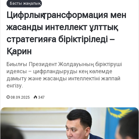
Басты жаңалық
Цифрлық трансформация мен
жасанды интеллект ұлттық
стратегияға біріктіріледі –
Қарин
Биылғы Президент Жолдауының біріктіруші
идеясы – цифрландыруды кең көлемде
дамыту және жасанды интеллектіні жаппай
енгізу.
08.09.2025
347