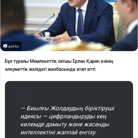
gov.kz
Бұл туралы Мемлекеттік хатшы Ерлан Қарин өзінің
әлеуметтік желідегі жазбасында атап өтті.
— Биылғы Жолдаудың біріктіруші
идеясы — цифрландыруды кең
көлемде дамыту және жасанды
интеллектіні жаппай енгізу.