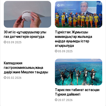
30 игі іс-құтқарушылар улы
Түркістан: Жұмысшы
газ датчиктерін орнатуда
мамандықтар жылында
өңірде ауқымды істер
03.09.2025
атқарылуда
05.09.2025
Каппадокия
гастрономиясының жаңа
дәуірі және Мишлен таңдауы
05.02.2026
Тарих пен табиғат астасқан
Түркия дайвингі
20.07.2026