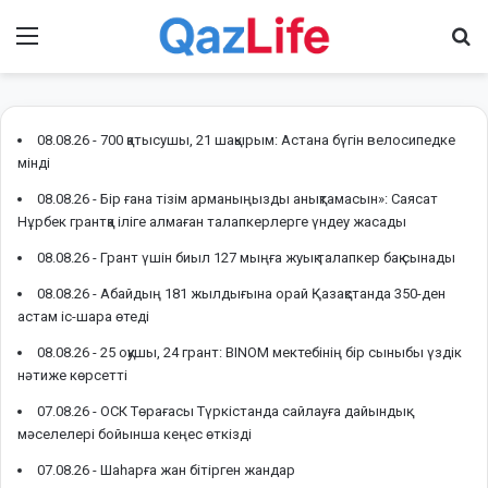
Menu
І
08.08.26 -
700 қатысушы, 21 шақырым: Астана бүгін велосипедке
мінді
08.08.26 -
Бір ғана тізім арманыңызды анықтамасын»: Саясат
Нұрбек грантқа іліге алмаған талапкерлерге үндеу жасады
08.08.26 -
Грант үшін биыл 127 мыңға жуық талапкер бақ сынады
08.08.26 -
Абайдың 181 жылдығына орай Қазақстанда 350-ден
астам іс-шара өтеді
08.08.26 -
25 оқушы, 24 грант: BINOM мектебінің бір сыныбы үздік
нәтиже көрсетті
07.08.26 -
ОСК Төрағасы Түркістанда сайлауға дайындық
мәселелері бойынша кеңес өткізді
07.08.26 -
Шаһарға жан бітірген жандар