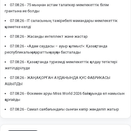
07.08.26 -
75 мыңнан астам талапкер мемлекеттік білім
грантына ие болды
07.08.26 -
IT саласының тәжірибелі мамандары мемлекеттік
қызметке келді
07.08.26 -
Жасанды интеллект және жастар
07.08.26 -
«Адам саудасы – ауыр қылмыс!»: Қазақстанда
республикалық ақпараттық науқан басталады
07.08.26 -
Қазақстанда туризмді мемлекеттік қолдау тетіктері
жетілдірілуде
07.08.26 -
ЖАҢАҚОРҒАН АУДАНЫНДА ҚҰС ФАБРИКАСЫ
АШЫЛДЫ
07.08.26 -
Өскемен аруы Miss World 2026 байқауында ел намысын
қорғайды
07.08.26 -
Самал саябағындағы сынған көпір жөнделіп жатыр