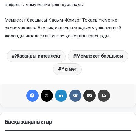
цифрлық даму министрлігі құрылады.
Мемлекет басшысы Қасым-Жомарт Тоқаев Үкіметке
экономиканың барлық саласын жаңғырту үшін жаппай
жасанды интеллектіні енгізу қажеттігін тапсырды.
Жасанды интеллект
Мемлекет басшысы
Үкімет
Facebook
X
LinkedIn
VKontakte
Share via Email
Print
Басқа жаңалықтар