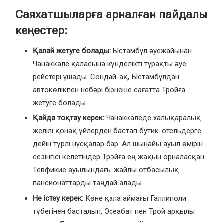
Саяхатшыларға арналған пайдалы
кеңестер:
Қалай жетуге болады:
Ыстамбұл әуежайынан
Чанаккале қаласына күнделікті тұрақты әуе
рейстері ұшады. Сондай-ақ, Ыстамбұлдан
автокөлікпен небәрі бірнеше сағатта Тройға
жетуге болады.
Қайда тоқтау керек:
Чанаккаледе халықаралық
желілі қонақ үйлерден бастап бутик-отельдерге
дейін түрлі нұсқалар бар. Ал шынайы ауыл өмірін
сезінгісі келетіндер Тройға ең жақын орналасқан
Тевфикие ауылындағы жайлы отбасылық
пансионаттарды таңдай алады.
Не істеу керек:
Көне қала аймағы Галлиполи
түбегінен басталып, Эсеабат пен Трой арқылы