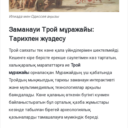
Илиада мен Одиссея аңызы
Заманауи Трой мұражайы:
Тарихпен жүздесу
Трой саяхаты тек көне қала үйінділерімен шектелмейді.
Кешенге кіре берісте ерекше сәулетімен көз тартатын,
халықаралық марапаттарға ие
Трой
мұражайы
орналасқан. Мұражайдың үш қабатында
Тройдың мыңжылдық тарихы заманауи интерактивті
және мультимедиялық технологиялар арқылы
баяндалады. Көне қаланың өткенін бүгінгі күнмен
байланыстыратын бұл орталық қазба жұмыстары
кезінде табылған бірегей археологиялық
қазыналарды тамашалауға мүмкіндік береді.