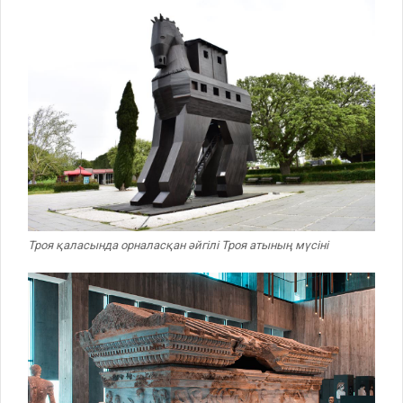
Троя қаласында орналасқан әйгілі Троя атының мүсіні