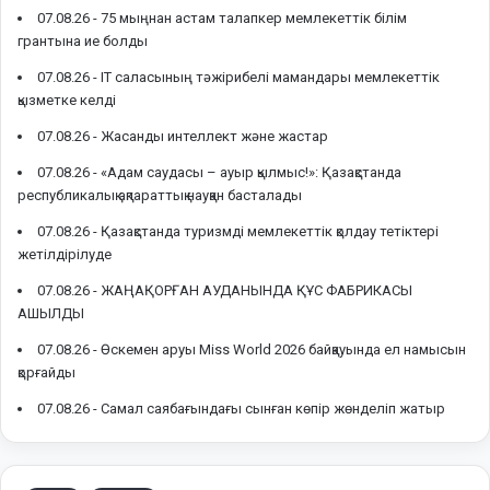
07.08.26 -
75 мыңнан астам талапкер мемлекеттік білім
грантына ие болды
07.08.26 -
IT саласының тәжірибелі мамандары мемлекеттік
қызметке келді
07.08.26 -
Жасанды интеллект және жастар
07.08.26 -
«Адам саудасы – ауыр қылмыс!»: Қазақстанда
республикалық ақпараттық науқан басталады
07.08.26 -
Қазақстанда туризмді мемлекеттік қолдау тетіктері
жетілдірілуде
07.08.26 -
ЖАҢАҚОРҒАН АУДАНЫНДА ҚҰС ФАБРИКАСЫ
АШЫЛДЫ
07.08.26 -
Өскемен аруы Miss World 2026 байқауында ел намысын
қорғайды
07.08.26 -
Самал саябағындағы сынған көпір жөнделіп жатыр