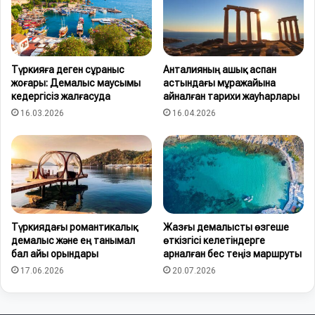
Түркияға деген сұраныс
Анталияның ашық аспан
жоғары: Демалыс маусымы
астындағы мұражайына
кедергісіз жалғасуда
айналған тарихи жауһарлары
16.03.2026
16.04.2026
Түркиядағы романтикалық
Жазғы демалысты өзгеше
демалыс және ең танымал
өткізгісі келетіндерге
бал айы орындары
арналған бес теңіз маршруты
17.06.2026
20.07.2026