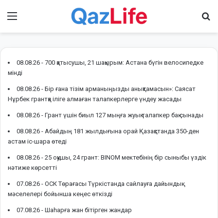
Menu
І
08.08.26 -
700 қатысушы, 21 шақырым: Астана бүгін велосипедке
мінді
08.08.26 -
Бір ғана тізім арманыңызды анықтамасын»: Саясат
Нұрбек грантқа іліге алмаған талапкерлерге үндеу жасады
08.08.26 -
Грант үшін биыл 127 мыңға жуық талапкер бақ сынады
08.08.26 -
Абайдың 181 жылдығына орай Қазақстанда 350-ден
астам іс-шара өтеді
08.08.26 -
25 оқушы, 24 грант: BINOM мектебінің бір сыныбы үздік
нәтиже көрсетті
07.08.26 -
ОСК Төрағасы Түркістанда сайлауға дайындық
мәселелері бойынша кеңес өткізді
07.08.26 -
Шаһарға жан бітірген жандар