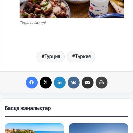
Теңіз өнімдері
Турция
Түркия
Facebook
X
LinkedIn
VKontakte
Share via Email
Print
Басқа жаңалықтар