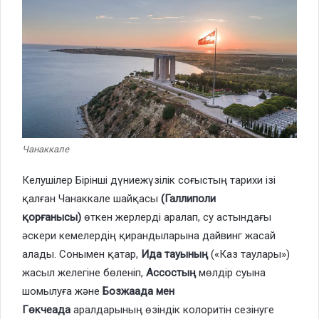
Чанаккале
Келушілер Бірінші дүниежүзілік соғыстың тарихи ізі
қалған Чанаккале шайқасы
(Галлиполи
қорғанысы)
өткен жерлерді аралап, су астындағы
әскери кемелердің қирандыларына дайвинг жасай
алады. Сонымен қатар,
Ида тауының
(«Каз таулары»)
жасыл желегіне бөленіп,
Ассостың
мөлдір суына
шомылуға және
Бозжаада мен
Гөкчеада
аралдарының өзіндік колоритін сезінуге