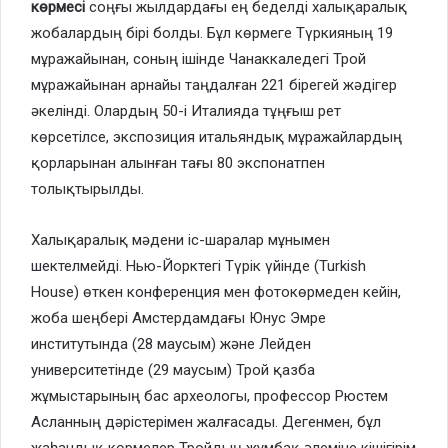
көрмесі
соңғы жылдардағы ең беделді халықаралық
жобалардың бірі болды. Бұл көрмеге Түркияның 19
мұражайынан, соның ішінде Чанаккаледегі Трой
мұражайынан арнайы таңдалған 221 бірегей жәдігер
әкелінді. Олардың 50-і Италияда тұңғыш рет
көрсетілсе, экспозиция итальяндық мұражайлардың
қорларынан алынған тағы 80 экспонатпен
толықтырылды.
Халықаралық мәдени іс-шаралар мұнымен
шектелмейді. Нью-Йорктегі Түрік үйінде (Turkish
House) өткен конференция мен фотокөрмеден кейін,
жоба шеңбері Амстердамдағы Юнус Эмре
институтында (28 маусым) және Лейден
университетінде (29 маусым) Трой қазба
жұмыстарының бас археологы, профессор Рюстем
Асланның дәрістерімен жалғасады. Дегенмен, бұл