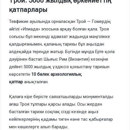
Трой: 5000 жылдық өркениеттің
қатпарлары
Тевфикие ауылында орналасқан Трой — Гомердің
әйгілі «Илиада» эпосына арқау болған қала. Троя
соғысы бұл мекенді адамзат жадында мәңгілікке
қалдырғанымен, қаланың тарихы бұл аңыздан
әлдеқайда тереңде жатыр. Бүгінде мұнда Ерте қола
дәуірінен бастап Шығыс Рим (Византия) кезеңіне
дейінгі 5000 жылдық үздіксіз қоныстану тарихын
көрсететін
10 бөлек археологиялық
қатпар
анықталған.
Қалаға кіре берісте саяхатшыларды монументалды
ағаш Троя тұлпары қарсы алады. Осы жерден
басталған тарихи соқпақ сізді кезінде аңыз
кейіпкерлерінің қадамы тиген көне тас қабырғалар
мен көшелерге алып барады.