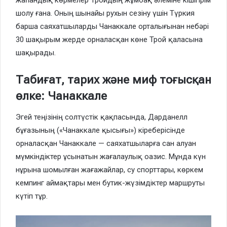
жаһандық көрмелер Тройдың жұмбақ әлеміне кішігірім
шолу ғана. Оның шынайы рухын сезіну үшін Түркия
барша саяхатшыларды Чанаккале орталығынан небәрі
30 шақырым жерде орналасқан көне Трой қаласына
шақырады.
Табиғат, тарих және миф тоғысқан
өлке: Чанаккале
Эгей теңізінің солтүстік қақпасында, Дарданелл
бұғазының («Чанаккале қысығы») кіреберісінде
орналасқан Чанаккале — саяхатшыларға сан алуан
мүмкіндіктер ұсынатын жағалаулық оазис. Мұнда күн
нұрына шомылған жағажайлар, су спорттары, көркем
кемпинг аймақтары мен бутик-жүзімдіктер маршруты
күтіп тұр.