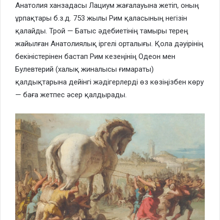
Анатолия ханзадасы Лациум жағалауына жетіп, оның
ұрпақтары б.з.д. 753 жылы Рим қаласының негізін
қалайды. Трой — Батыс әдебиетінің тамыры терең
жайылған Анатолиялық іргелі орталығы. Қола дәуірінің
бекіністерінен бастап Рим кезеңінің Одеон мен
Булевтерий (халық жиналысы ғимараты)
қалдықтарына дейінгі жәдігерлерді өз көзіңізбен көру
— баға жетпес әсер қалдырады.