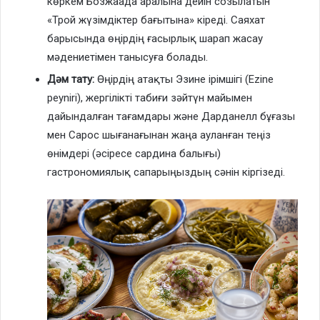
көркем Бозжаада аралына дейін созылатын
«Трой жүзімдіктер бағытына» кіреді. Саяхат
барысында өңірдің ғасырлық шарап жасау
мәдениетімен танысуға болады.
Дәм тату:
Өңірдің атақты Эзине ірімшігі (Ezine
peyniri), жергілікті табиғи зәйтүн майымен
дайындалған тағамдары және Дарданелл бұғазы
мен Сарос шығанағынан жаңа ауланған теңіз
өнімдері (әсіресе сардина балығы)
гастрономиялық сапарыңыздың сәнін кіргізеді.