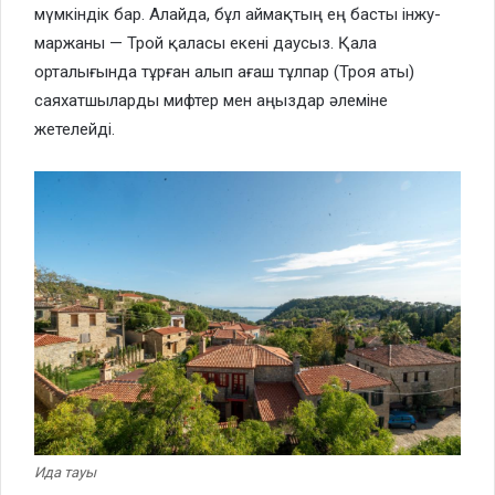
мүмкіндік бар. Алайда, бұл аймақтың ең басты інжу-
маржаны — Трой қаласы екені даусыз. Қала
орталығында тұрған алып ағаш тұлпар (Троя аты)
саяхатшыларды мифтер мен аңыздар әлеміне
жетелейді.
Ида тауы