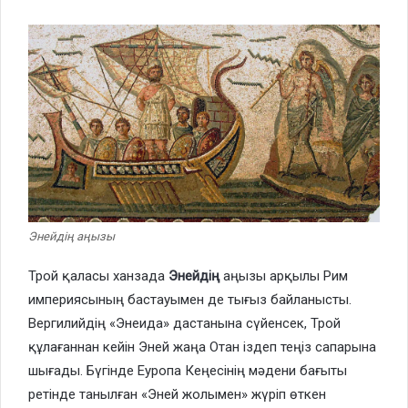
Энейдің аңызы
Трой қаласы ханзада
Энейдің
аңызы арқылы Рим
империясының бастауымен де тығыз байланысты.
Вергилийдің «Энеида» дастанына сүйенсек, Трой
құлағаннан кейін Эней жаңа Отан іздеп теңіз сапарына
шығады. Бүгінде Еуропа Кеңесінің мәдени бағыты
ретінде танылған «Эней жолымен» жүріп өткен