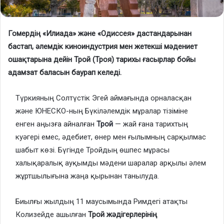
Гомердің «Илиада» және «Одиссея» дастандарынан
бастап, әлемдік киноиндустрия мен жетекші мәдениет
ошақтарына дейін Трой (Троя) тарихы ғасырлар бойы
адамзат баласын баурап келеді.
Түркияның Солтүстік Эгей аймағында орналасқан
және ЮНЕСКО-ның Бүкіләлемдік мұралар тізіміне
енген аңызға айналған
Трой
— жай ғана тарихтың
куәгері емес, әдебиет, өнер мен ғылымның сарқылмас
шабыт көзі. Бүгінде Тройдың өшпес мұрасы
халықаралық ауқымды мәдени шаралар арқылы әлем
жұртшылығына жаңа қырынан танылуда.
Биылғы жылдың 11 маусымында Римдегі атақты
Колизейде ашылған
Трой жәдігерлерінің