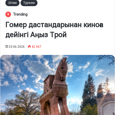
Әлем
Туризм
Trending
Гомер дастандарынан киноға
дейінгі Аңыз Трой
23.06.2026
42 567