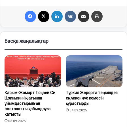
Facebook
X
LinkedIn
VKontakte
Share via Email
Print
Басқа жаңалықтар
Қасым-Жомарт Тоқаев Си
Түркия Жерорта теңізіндегі
Цзиньпиннің атынан
ең үлкен әуе кемесін
ұйымдастырылған
құрастырды
салтанатты қабылдауға
04.09.2025
қатысты
03.09.2025