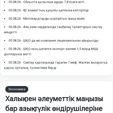
05.08.26 -
Облыста қызылша ауруы 7,8 есеге өсті
05.08.26 -
82 азаматтың құқығы қалпына келтірілді
05.08.26 -
Миллиардтарды қорғайтын жаңа жүйе
05.08.26 -
Аяқ киім саудасында таңбалау талаптарын сақтау
міндетті
05.08.26 -
ШҚО-да екі компания лицензиясынан айырылды
05.08.26 -
ШҚО-ның шетелге экспорт көлемі 1,5 млрд АҚШ
долларына жетті
05.08.26 -
Сайлау қарсаңында тараған 7 миф: Жалған ақпаратқа
қарсы орталық түсініктеме берді
Экономика
Халық пен әлеуметтік маңызы
бар азық-түлік өндірушілеріне