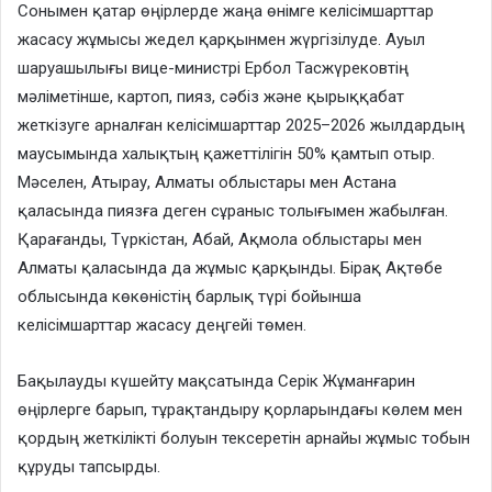
Сонымен қатар өңірлерде жаңа өнімге келісімшарттар
жасасу жұмысы жедел қарқынмен жүргізілуде. Ауыл
шаруашылығы вице-министрі Ербол Тасжүрековтің
мәліметінше, картоп, пияз, сәбіз және қырыққабат
жеткізуге арналған келісімшарттар 2025–2026 жылдардың
маусымында халықтың қажеттілігін 50% қамтып отыр.
Мәселен, Атырау, Алматы облыстары мен Астана
қаласында пиязға деген сұраныс толығымен жабылған.
Қарағанды, Түркістан, Абай, Ақмола облыстары мен
Алматы қаласында да жұмыс қарқынды. Бірақ Ақтөбе
облысында көкөністің барлық түрі бойынша
келісімшарттар жасасу деңгейі төмен.
Бақылауды күшейту мақсатында Серік Жұманғарин
өңірлерге барып, тұрақтандыру қорларындағы көлем мен
қордың жеткілікті болуын тексеретін арнайы жұмыс тобын
құруды тапсырды.