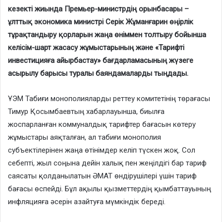
кезекті жиында Премьер-министрдің орынбасары –
ұлттық экономика министрі Серік Жұманғарин өңірлік
тұрақтандыру қорларын жаңа өніммен толтыру бойынша
келісім-шарт жасасу жұмыстарының және «Тарифті
инвестицияға айырбастау» бағдарламасының жүзеге
асырылу барысы туралы баяндамаларды тыңдады.
ҰЭМ Табиғи монополияларды реттеу комитетінің төрағасы
Тимур Қосымбаевтың хабарлауынша, биылға
жоспарланған коммуналдық тарифтер бағасын көтеру
жұмыстары аяқталған, ал табиғи монополия
субъектілерінен жаңа өтінімдер келіп түскен жоқ. Сол
себепті, жыл соңына дейін халық пен жеңілдігі бар тариф
саясаты қолданылатын ӘМАТ өндірушілері үшін тариф
бағасы өспейді. Бұл ақылы қызметтердің қымбаттауының
инфляцияға әсерін азайтуға мүмкіндік береді.