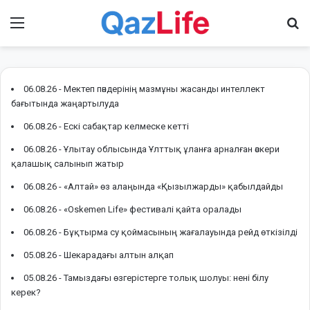
Menu
І
06.08.26 -
Мектеп пәндерінің мазмұны жасанды интеллект
бағытында жаңартылуда
06.08.26 -
Ескі сабақтар келмеске кетті
06.08.26 -
Ұлытау облысында Ұлттық ұланға арналған әскери
қалашық салынып жатыр
06.08.26 -
«Алтай» өз алаңында «Қызылжарды» қабылдайды
06.08.26 -
«Oskemen Life» фестивалі қайта оралады
06.08.26 -
Бұқтырма су қоймасының жағалауында рейд өткізілді
05.08.26 -
Шекарадағы алтын алқап
05.08.26 -
Тамыздағы өзгерістерге толық шолуы: нені білу
керек?