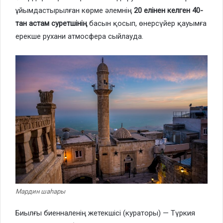
ұйымдастырылған көрме әлемнің
20 елінен келген 40-
тан астам суретшінің
басын қосып, өнерсүйер қауымға
ерекше рухани атмосфера сыйлауда.
Мардин шаһары
Биылғы биенналенің жетекшісі (кураторы) — Түркия