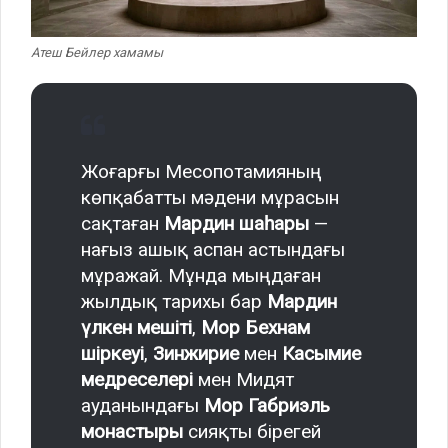
Атеш Бейлер хамамы
Жоғарғы Месопотамияның
көпқабатты мәдени мұрасын
сақтаған
Мардин шаһары
—
нағыз ашық аспан астындағы
мұражай. Мұнда мыңдаған
жылдық тарихы бар
Мардин
үлкен мешіті
,
Мор Бехнам
шіркеуі
,
Зинжирие
мен
Касымие
медреселері
мен Мидят
ауданындағы
Мор Габриэль
монастыры
сияқты бірегей