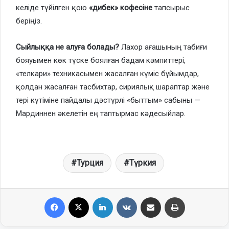
келіде түйілген қою
«дибек» кофесіне
тапсырыс
беріңіз.
Сыйлыққа не алуға болады?
Лахор ағашының табиғи
бояуымен көк түске боялған бадам кәмпиттері,
«телкари» техникасымен жасалған күміс бұйымдар,
қолдан жасалған тасбихтар, сириялық шараптар және
тері күтіміне пайдалы дәстүрлі «быттым» сабыны —
Мардиннен әкелетін ең таптырмас кәдесыйлар.
Турция
Түркия
Facebook
X
LinkedIn
VKontakte
Share via Email
Print