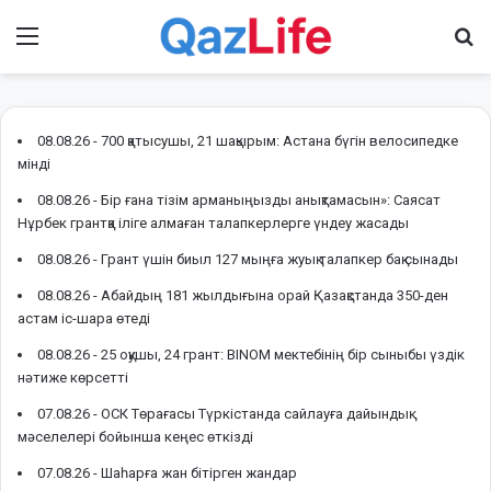
Menu
І
08.08.26 -
700 қатысушы, 21 шақырым: Астана бүгін велосипедке
мінді
08.08.26 -
Бір ғана тізім арманыңызды анықтамасын»: Саясат
Нұрбек грантқа іліге алмаған талапкерлерге үндеу жасады
08.08.26 -
Грант үшін биыл 127 мыңға жуық талапкер бақ сынады
08.08.26 -
Абайдың 181 жылдығына орай Қазақстанда 350-ден
астам іс-шара өтеді
08.08.26 -
25 оқушы, 24 грант: BINOM мектебінің бір сыныбы үздік
нәтиже көрсетті
07.08.26 -
ОСК Төрағасы Түркістанда сайлауға дайындық
мәселелері бойынша кеңес өткізді
07.08.26 -
Шаһарға жан бітірген жандар