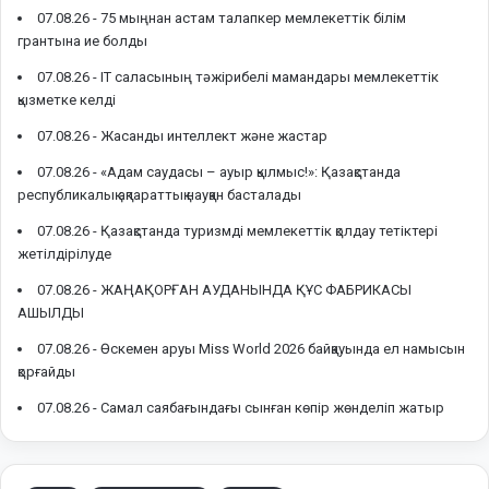
07.08.26 -
75 мыңнан астам талапкер мемлекеттік білім
грантына ие болды
07.08.26 -
IT саласының тәжірибелі мамандары мемлекеттік
қызметке келді
07.08.26 -
Жасанды интеллект және жастар
07.08.26 -
«Адам саудасы – ауыр қылмыс!»: Қазақстанда
республикалық ақпараттық науқан басталады
07.08.26 -
Қазақстанда туризмді мемлекеттік қолдау тетіктері
жетілдірілуде
07.08.26 -
ЖАҢАҚОРҒАН АУДАНЫНДА ҚҰС ФАБРИКАСЫ
АШЫЛДЫ
07.08.26 -
Өскемен аруы Miss World 2026 байқауында ел намысын
қорғайды
07.08.26 -
Самал саябағындағы сынған көпір жөнделіп жатыр