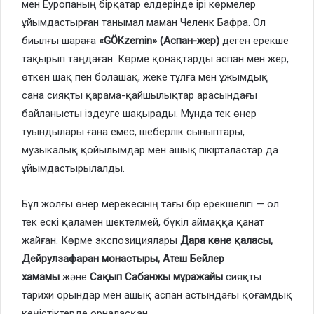
мен Еуропаның бірқатар елдерінде ірі көрмелер
ұйымдастырған танымал маман Челенк Бафра. Ол
биылғы шараға
«GÖKzemin» (Аспан-жер)
деген ерекше
тақырып таңдаған. Көрме қонақтарды аспан мен жер,
өткен шақ пен болашақ, жеке тұлға мен ұжымдық
сана сияқты қарама-қайшылықтар арасындағы
байланысты іздеуге шақырады. Мұнда тек өнер
туындылары ғана емес, шеберлік сыныптары,
музыкалық қойылымдар мен ашық пікірталастар да
ұйымдастырылалды.
Бұл жолғы өнер мерекесінің тағы бір ерекшелігі — ол
тек ескі қаламен шектелмей, бүкіл аймаққа қанат
жайған. Көрме экспозициялары
Дара көне қаласы,
Дейрулзафаран монастыры, Атеш Бейлер
хамамы
және
Сақып Сабанжы мұражайы
сияқты
тарихи орындар мен ашық аспан астындағы қоғамдық
кеңістіктерде орналасқан.