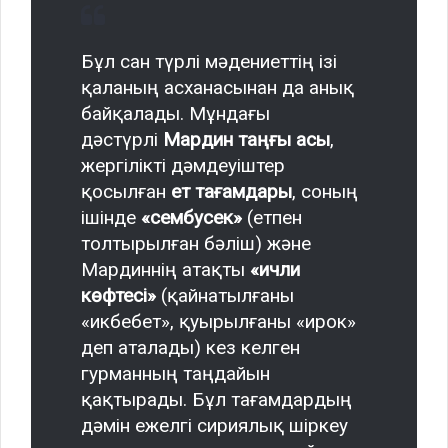
Бұл сан түрлі мәдениеттің ізі
қаланың асханасынан да анық
байқалады. Мұндағы
дәстүрлі
Мардин таңғы асы
,
жергілікті дәмдеуіштер
қосылған
ет тағамдары
, соның
ішінде
«сембусек»
(етпен
толтырылған бәліш) және
Мардиннің атақты
«ичли
көфтесі»
(қайнатылғаны
«икбебет», қуырылғаны «ирок»
деп аталады) кез келген
гурманның таңдайын
қақтырады. Бұл тағамдардың
дәмін ежелгі сириялық шіркеу