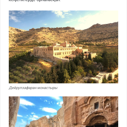
Дейрулзафаран монастыры