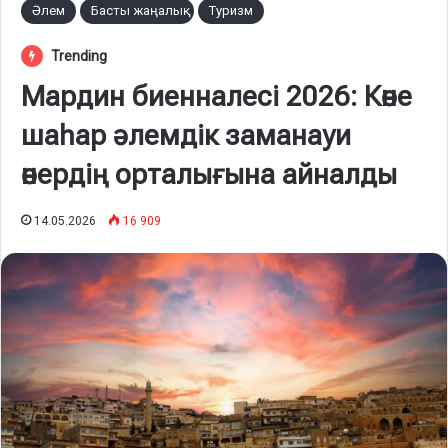
Әлем
Басты жаңалық
Туризм
Trending
Мардин биенналесі 2026: Көне
шаһар әлемдік заманауи
өнердің орталығына айналды
14.05.2026
16 909