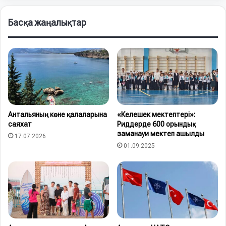
Басқа жаңалықтар
Антальяның көне қалаларына
«Келешек мектептері»:
саяхат
Риддерде 600 орындық
заманауи мектеп ашылды
17.07.2026
01.09.2025