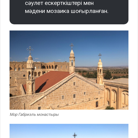
сәулет ескерткіштері мен
мәдени мозаика шоғырланған.
Мор Габриэль монастыры