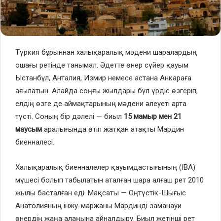
Түркия бұрыннан халықаралық мәдени шаралардың
ошағы ретінде танымал. Әдетте өнер сүйер қауым
Ыстанбұл, Анталия, Измир немесе астана Анкараға
ағылатын. Алайда соңғы жылдары бұл үрдіс өзгеріп,
елдің өзге де аймақтарының мәдени әлеуеті арта
түсті. Соның бір дәлелі — биыл
15 мамыр мен 21
маусым
аралығында өтіп жатқан атақты Мардин
биенналесі.
Халықаралық биенналелер қауымдастығының (IBA)
мүшесі болып табылатын аталған шара алғаш рет 2010
жылы басталған еді. Мақсаты — Оңтүстік-Шығыс
Анатолияның інжу-маржаны Мардинді заманауи
өнердің жаңа алаңына айналдыру. Биыл жетінші рет