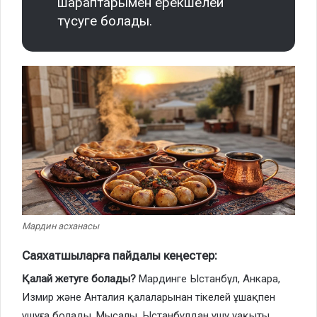
шараптарымен ерекшелей
түсуге болады.
Мардин асханасы
Саяхатшыларға пайдалы кеңестер:
Қалай жетуге болады?
Мардинге Ыстанбұл, Анкара,
Измир және Анталия қалаларынан тікелей ұшақпен
ұшуға болады. Мысалы, Ыстанбұлдан ұшу уақыты