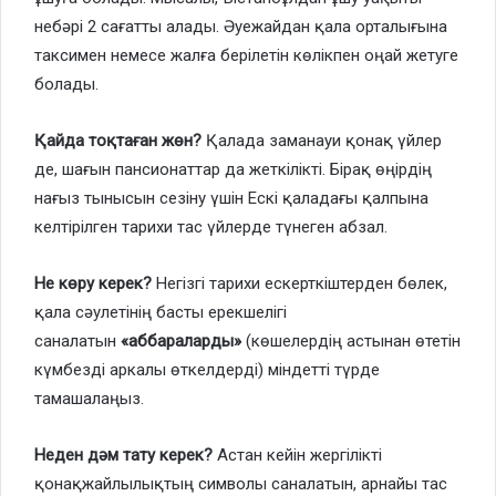
небәрі 2 сағатты алады. Әуежайдан қала орталығына
таксимен немесе жалға берілетін көлікпен оңай жетуге
болады.
Қайда тоқтаған жөн?
Қалада заманауи қонақ үйлер
де, шағын пансионаттар да жеткілікті. Бірақ өңірдің
нағыз тынысын сезіну үшін Ескі қаладағы қалпына
келтірілген тарихи тас үйлерде түнеген абзал.
Не көру керек?
Негізгі тарихи ескерткіштерден бөлек,
қала сәулетінің басты ерекшелігі
саналатын
«аббараларды»
(көшелердің астынан өтетін
күмбезді аркалы өткелдерді) міндетті түрде
тамашалаңыз.
Неден дәм тату керек?
Астан кейін жергілікті
қонақжайлылықтың символы саналатын, арнайы тас