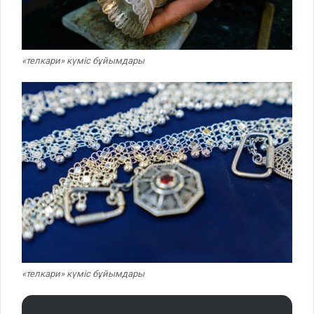
«телкари» күміс бұйымдары
«телкари» күміс бұйымдары