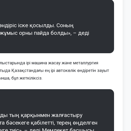
ндіріс іске қосылды. Соның
 жұмыс орны пайда болды», – деді
лыстарында ірі машина жасау және металлургия
да Қазақстандағы ең ірі автокөлік өндіретін зауыт
ша, бұл жеткіліксіз.
уды тың қарқынмен жалғастыру
а бәсекеге қабілетті, терең өңделген
ге тиіс», – деді Мемлекет басшысы.