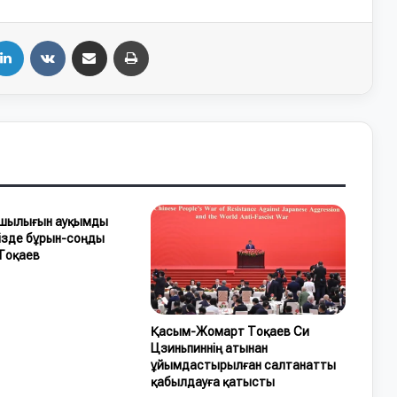
LinkedIn
VKontakte
Share via Email
Print
ашылығын ауқымды
мізде бұрын-соңды
 Тоқаев
Қасым-Жомарт Тоқаев Си
Цзиньпиннің атынан
ұйымдастырылған салтанатты
қабылдауға қатысты