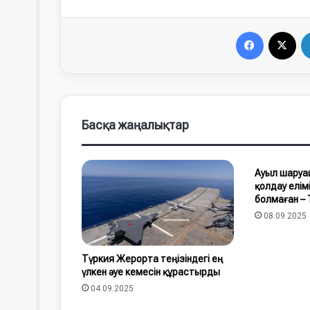
Facebook
X
Басқа жаңалықтар
Ауыл шару
қолдау елі
болмаған –
08.09.2025
Түркия Жерорта теңізіндегі ең
үлкен әуе кемесін құрастырды
04.09.2025