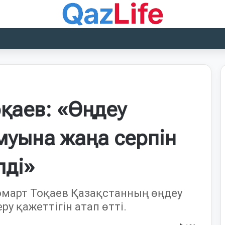
қаев: «Өңдеу
амуына жаңа серпін
лді»
арт Тоқаев Қазақстанның өңдеу
ру қажеттігін атап өтті.