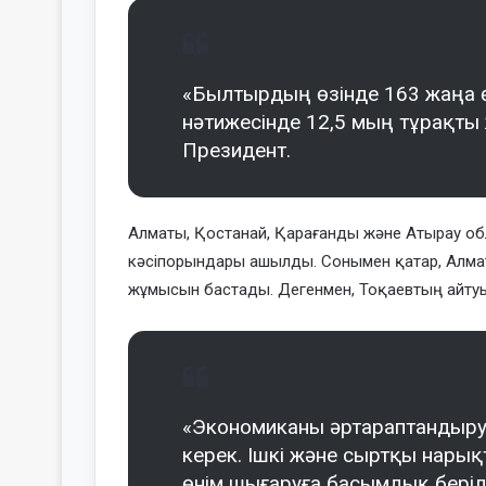
«Былтырдың өзінде 163 жаңа ө
нәтижесінде 12,5 мың тұрақты
Президент.
Алматы, Қостанай, Қарағанды және Атырау об
кәсіпорындары ашылды. Сонымен қатар, Алматы
жұмысын бастады. Дегенмен, Тоқаевтың айтуын
«Экономиканы әртараптандыр
керек. Ішкі және сыртқы нарықт
өнім шығаруға басымдық берілу