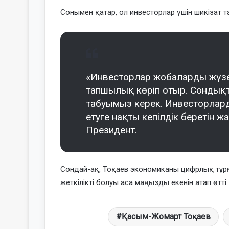
Сонымен қатар, ол инвесторлар үшін шикізат т
«Инвесторлар жобаларды жүзег
тапшылық көріп отыр. Сондықт
табуымыз керек. Инвесторлар
етуге нақты кепілдік беретін ж
Президент.
Сондай-ақ, Тоқаев экономиканы цифрлық тұрғ
жеткілікті болуы аса маңызды екенін атап өтті.
Қасым-Жомарт Тоқаев