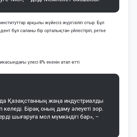
 институттар арқылы жүйесіз жүргізіліп отыр. Бұл
ент бұл саланы бір орталықтан үйлестіріп, ретке
асындағы үлесі 8% екенін атап өтті.
нда Қазақстанның жаңа индустриалды
 келеді. Бірақ оның даму әлеуеті зор.
ерді шығаруға мол мүмкіндігі бар», –