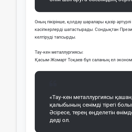
Оның пікірінше, қолдау шаралары қазір әртүрлі
кәсіпкерлерді шатастырады. Сондықтан Презид
келтіруді тапсырды.
Тау-кен металлургиясы:
Қасым-Жомарт Тоқаев бұл саланың ел экономик
«Тау-кен металлургиясы қаша
қалыбының сенімді тірегі болып
Әсіресе, терең өңделетін өнімд
деді ол.