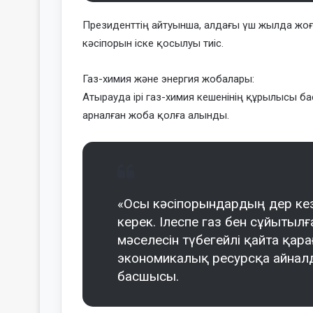
Президенттің айтуынша, алдағы үш жылда жоғ
кәсіпорын іске қосылуы тиіс.
Газ-химия және энергия жобалары:
Атырауда ірі газ-химия кешенінің құрылысы б
арналған жоба қолға алынды.
«Осы кәсіпорындардың дер кез
керек. Ілеспе газ бен сұйытыл
мәселесін түбегейлі қайта қар
экономикалық ресурсқа айналд
басшысы.