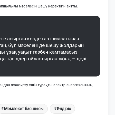
апшылығы мәселесін шешу керектігін айтты.
е асырған кезде газ шикізатынан
ан, бұл мәселені де шешу жолдарын
ды ұзақ уақыт газбен қамтамасыз
аңа тәсілдер ойластырған жөн», – деді
ыдан жаңғырту үшін тұрақты электр энергиясының
Мемлекет басшысы
Өндіріс