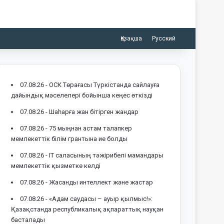
Қазақша
Русский
07.08.26 -
ОСК Төрағасы Түркістанда сайлауға
дайындық мәселелері бойынша кеңес өткізді
07.08.26 -
Шаһарға жан бітірген жандар
07.08.26 -
75 мыңнан астам талапкер
мемлекеттік білім грантына ие болды
07.08.26 -
IT саласының тәжірибелі мамандары
мемлекеттік қызметке келді
07.08.26 -
Жасанды интеллект және жастар
07.08.26 -
«Адам саудасы – ауыр қылмыс!»:
Қазақстанда республикалық ақпараттық науқан
басталады