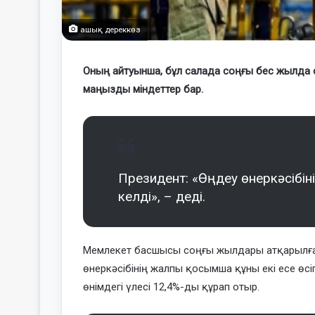
ашық дереккөз
Оның айтуынша, бұл салада соңғы бес жылда о
маңызды міндеттер бар.
Президент: «Өңдеу өнеркәсібін
келді», – деді.
Мемлекет басшысы соңғы жылдары атқарылға
өнеркәсібінің жалпы қосымша құны екі есе өсі
өнімдегі үлесі 12,4%-ды құрап отыр.