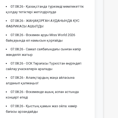
07.08.26 -
Қазақстанда туризмді мемлекеттік
қолдау тетіктері жетілдірілуде
07.08.26 -
ЖАҢАҚОРҒАН АУДАНЫНДА ҚҰС
ФАБРИКАСЫ АШЫЛДЫ
07.08.26 -
Өскемен аруы Miss World 2026
байқауында ел намысын қорғайды
07.08.26 -
Самал саябағындағы сынған көпір
жөнделіп жатыр
07.08.26 -
ОСК Төрағасы Түркістан өңіріндегі
сайлау учаскелерін аралады
07.08.26 -
Алаяқтардың жаңа айласына
алданып қалмаңыз!
07.08.26 -
Өскеменде ашық аспан астында
концерт өтеді
07.08.26 -
Қыстың қамын жаз ойла: көмір
бағасы арзандайды