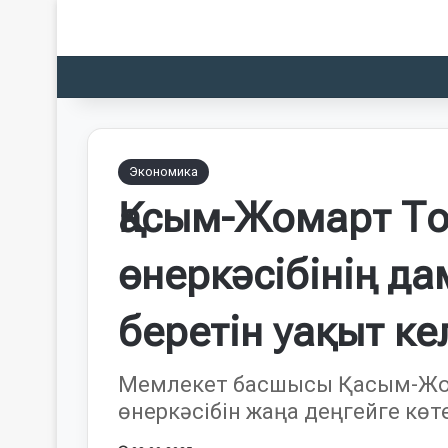
Экономика
Қасым-Жомарт То
өнеркәсібінің д
беретін уақыт ке
Мемлекет басшысы Қасым-Жом
өнеркәсібін жаңа деңгейге көте