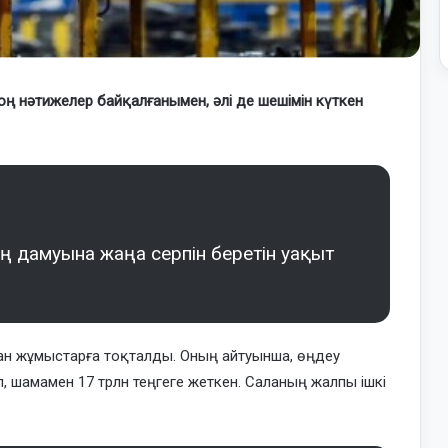
ң нәтижелер байқалғанымен, әлі де шешімін күткен
ің дамуына жаңа серпін беретін уақыт
н жұмыстарға тоқталды. Оның айтуынша, өңдеу
п, шамамен 17 трлн теңгеге жеткен. Саланың жалпы ішкі