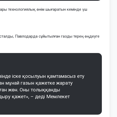
ары технологиялық өнім шығаратын кемінде үш
асталды, Павлодарда сұйытылған газды терең өңдеуге
інде іске қосылуын қамтамасыз ету
ған мұнай газын қажетке жарату
аған жөн. Оны толыққанды
ыру қажет», – деді Мемлекет