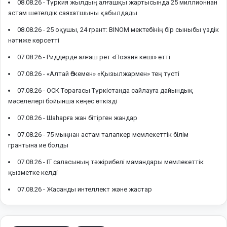
08.08.26 -
Түркия жылдың алғашқы жартысында 25 миллионнан
астам шетелдік саяхатшыны қабылдады
08.08.26 -
25 оқушы, 24 грант: BINOM мектебінің бір сыныбы үздік
нәтиже көрсетті
07.08.26 -
Риддерде алғаш рет «Поэзия кеші» өтті
07.08.26 -
«Алтай Өскемен» «Қызылжармен» тең түсті
07.08.26 -
ОСК Төрағасы Түркістанда сайлауға дайындық
мәселелері бойынша кеңес өткізді
07.08.26 -
Шаһарға жан бітірген жандар
07.08.26 -
75 мыңнан астам талапкер мемлекеттік білім
грантына ие болды
07.08.26 -
IT саласының тәжірибелі мамандары мемлекеттік
қызметке келді
07.08.26 -
Жасанды интеллект және жастар