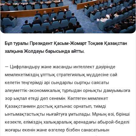
Бұл туралы Президент Қасым-Жомарт Тоқаев Қазақстан
халқына Жолдауы барысында айтты.
— Цифрландыру және жасанды интеллект дәуірінде
мемлекетіміздің ұлттық стратегиялық мүддесіне сай
келетін теңгерімді әрі сындарлы сыртқы саясаты
әлеуметтік-экономикалық тұрғыдан орнықты дамуымызға
зор ықпал етеді деп сенемін. Көптеген мемлекет
Қазақстанмен достық қатынас орнатып, тиімді
ынтымақтастықты нығайтуға ұмтылады. Мұның өзі, бірінші
кезекте, еліміздің халықаралық аренадағы абырой-беделі
жоғары екенін және өзгелер бізбен санасатынын