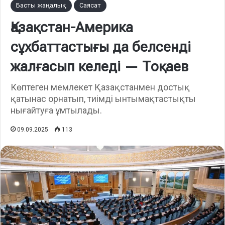
Басты жаңалық
Саясат
Қазақстан-Америка
сұхбаттастығы да белсенді
жалғасып келеді — Тоқаев
Көптеген мемлекет Қазақстанмен достық
қатынас орнатып, тиімді ынтымақтастықты
нығайтуға ұмтылады.
09.09.2025
113