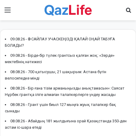
Menu
І
09.08.26 -
ӨЗ САЙЛАУ УЧАСКЕҢІЗДІ ҚАЛАЙ ОҢАЙ ТАБУҒА
БОЛАДЫ?
09.08.26 -
Бірде-бір түлек грантсыз қалған жоқ: «Зерде»
мектебінің нәтижесі
08.08.26 -
700 қатысушы, 21 шақырым: Астана бүгін
велосипедке мінді
08.08.26 -
Бір ғана тізім арманыңызды анықтамасын»: Саясат
Нұрбек грантқа іліге алмаған талапкерлерге үндеу жасады
08.08.26 -
Грант үшін биыл 127 мыңға жуық талапкер бақ
сынады
08.08.26 -
Абайдың 181 жылдығына орай Қазақстанда 350-ден
астам іс-шара өтеді