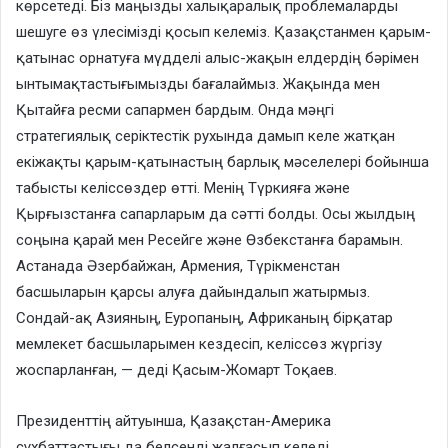
көрсетеді. Біз маңызды халықаралық проблемаларды
шешуге өз үлесімізді қосып келеміз. Қазақстанмен қарым-
қатынас орнатуға мүдделі алыс-жақын елдердің бәрімен
ынтымақтастығымызды бағалаймыз. Жақында мен
Қытайға ресми сапармен бардым. Онда мәңгі
стратегиялық серіктестік рухында дамып келе жатқан
екіжақты қарым-қатынастың барлық мәселелері бойынша
табысты келіссөздер өтті. Менің Түркияға және
Қырғызстанға сапарларым да сәтті болды. Осы жылдың
соңына қарай мен Ресейге және Өзбекстанға барамын.
Астанада Әзербайжан, Армения, Түрікменстан
басшыларын қарсы алуға дайындалып жатырмыз.
Сондай-ақ Азияның, Еуропаның, Африканың бірқатар
мемлекет басшыларымен кездесіп, келіссөз жүргізу
жоспарланған, — деді Қасым-Жомарт Тоқаев.
Президенттің айтуынша, Қазақстан-Америка
сұхбаттастығы да белсенді жалғасып келеді.