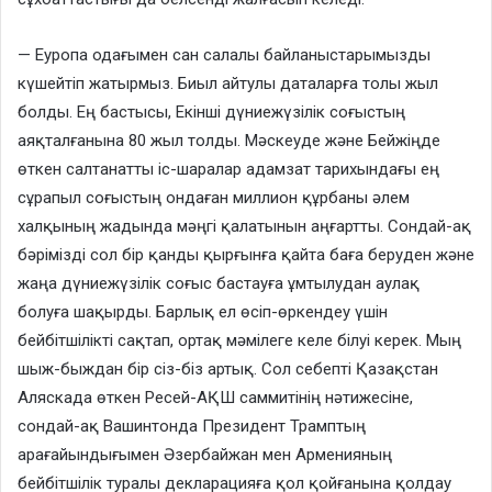
— Еуропа одағымен сан салалы байланыстарымызды
күшейтіп жатырмыз. Биыл айтулы даталарға толы жыл
болды. Ең бастысы, Екінші дүниежүзілік соғыстың
аяқталғанына 80 жыл толды. Мәскеуде және Бейжіңде
өткен салтанатты іс-шаралар адамзат тарихындағы ең
сұрапыл соғыстың ондаған миллион құрбаны әлем
халқының жадында мәңгі қалатынын аңғартты. Сондай-ақ
бәрімізді сол бір қанды қырғынға қайта баға беруден және
жаңа дүниежүзілік соғыс бастауға ұмтылудан аулақ
болуға шақырды. Барлық ел өсіп-өркендеу үшін
бейбітшілікті сақтап, ортақ мәмілеге келе білуі керек. Мың
шыж-быждан бір сіз-біз артық. Сол себепті Қазақстан
Аляскада өткен Ресей-АҚШ саммитінің нәтижесіне,
сондай-ақ Вашинтонда Президент Трамптың
арағайындығымен Әзербайжан мен Арменияның
бейбітшілік туралы декларацияға қол қойғанына қолдау