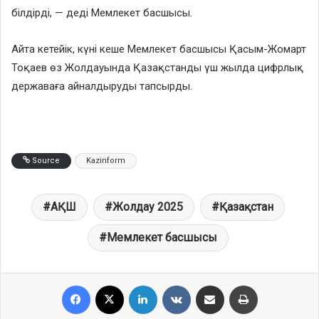
білдірді, — деді Мемлекет басшысы.
Айта кетейік, күні кеше Мемлекет басшысы Қасым-Жомарт
Тоқаев өз Жолдауында Қазақстанды үш жылда цифрлық
державаға айналдыруды тапсырды.
Source
Kazinform
АҚШ
Жолдау 2025
Қазақстан
Мемлекет басшысы
Facebook
X
LinkedIn
VKontakte
Share via Email
Print