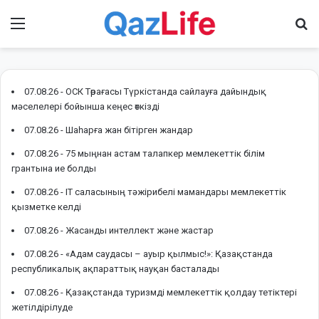
Menu
І
07.08.26 -
ОСК Төрағасы Түркістанда сайлауға дайындық
мәселелері бойынша кеңес өткізді
07.08.26 -
Шаһарға жан бітірген жандар
07.08.26 -
75 мыңнан астам талапкер мемлекеттік білім
грантына ие болды
07.08.26 -
IT саласының тәжірибелі мамандары мемлекеттік
қызметке келді
07.08.26 -
Жасанды интеллект және жастар
07.08.26 -
«Адам саудасы – ауыр қылмыс!»: Қазақстанда
республикалық ақпараттық науқан басталады
07.08.26 -
Қазақстанда туризмді мемлекеттік қолдау тетіктері
жетілдірілуде