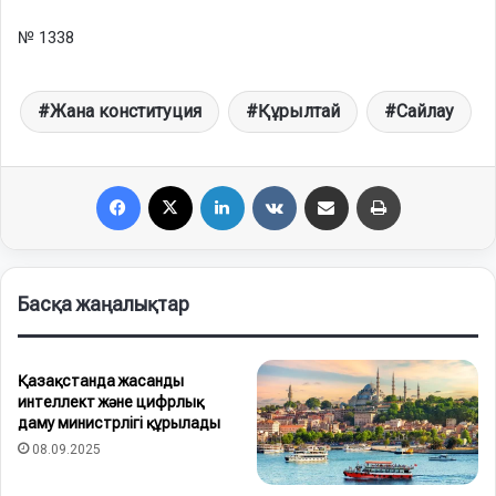
№ 1338
Жана конституция
Құрылтай
Сайлау
Facebook
X
LinkedIn
VKontakte
Share via Email
Print
Басқа жаңалықтар
Қазақстанда жасанды
интеллект және цифрлық
даму министрлігі құрылады
08.09.2025