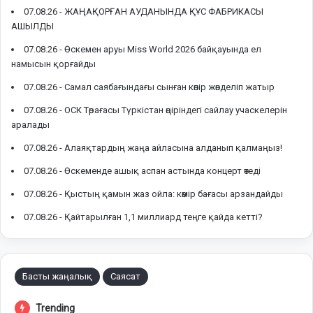
07.08.26 -
ЖАҢАҚОРҒАН АУДАНЫНДА ҚҰС ФАБРИКАСЫ
АШЫЛДЫ
07.08.26 -
Өскемен аруы Miss World 2026 байқауында ел
намысын қорғайды
07.08.26 -
Самал саябағындағы сынған көпір жөнделіп жатыр
07.08.26 -
ОСК Төрағасы Түркістан өңіріндегі сайлау учаскелерін
аралады
07.08.26 -
Алаяқтардың жаңа айласына алданып қалмаңыз!
07.08.26 -
Өскеменде ашық аспан астында концерт өтеді
07.08.26 -
Қыстың қамын жаз ойла: көмір бағасы арзандайды
07.08.26 -
Қайтарылған 1,1 миллиард теңге қайда кетті?
Басты жаңалық
Саясат
Trending