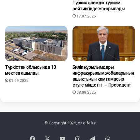
Түркия әлемдік туризм
рейтингінде жоғарылады
17.07.2026
Түркістан облысында 10
Билік құрылымдары
мектеп ашылды
инфрақұрылым жобаларының
ашықтығын қамтамасыз
01.09.2025
етуге міндетті — Президент
08.09.2025
© Copyright 2026, qazlife.kz
Facebook
X
YouTube
Instagram
Telegram
WhatsApp