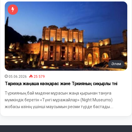
Әлем
05.06.2026
25 579
Тарихқа жаңаша көзқарас және Түркияның сиқырлы түні
Түркияның бай мәдени мұрасын жаңа қырынан тануға
мүмкіндік беретін «Түнгі мұражайлар» (Night Museums)
жобасы өзінің үшінші маусымын ресми түрде бастады.…