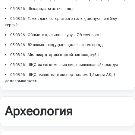
05.08.26 -
Шекарадағы алтын алқап
05.08.26 -
Тамыздағы өзгерістерге толық шолуы: нені білу
керек?
05.08.26 -
Облыста қызылша ауруы 7,8 есеге өсті
05.08.26 -
82 азаматтың құқығы қалпына келтірілді
05.08.26 -
Миллиардтарды қорғайтын жаңа жүйе
05.08.26 -
ШҚО-да екі компания лицензиясынан айырылды
05.08.26 -
ШҚО-ның шетелге экспорт көлемі 1,5 млрд АҚШ
долларына жетті
Археология