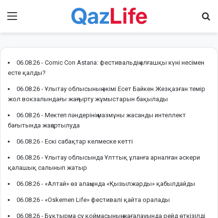
Menu
І
06.08.26 -
Comic Con Astana: фестивальдің алғашқы күні несімен
есте қалды?
06.08.26 -
Ұлытау облысының әкімі Есет Байкен Жезқазған темір
жол вокзалындағы жаңғырту жұмыстарын бақылады
06.08.26 -
Мектеп пәндерінің мазмұны жасанды интеллект
бағытында жаңартылуда
06.08.26 -
Ескі сабақтар келмеске кетті
06.08.26 -
Ұлытау облысында Ұлттық ұланға арналған әскери
қалашық салынып жатыр
06.08.26 -
«Алтай» өз алаңында «Қызылжарды» қабылдайды
06.08.26 -
«Oskemen Life» фестивалі қайта оралады
06.08.26 -
Бұқтырма су қоймасының жағалауында рейд өткізілді