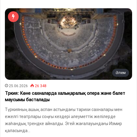
Әлем
25.06.2026
26 348
Түркия: Көне сахналарда халықаралық опера және балет
маусымы басталады
Түркияның ашық аспан астындағы тарихи сахналары мен
ежелгі театрлары соңғы кездері әлеуметтік желілерде
жаһандық трендке айналды. Эгей жағалауындағы Измир
қаласында…