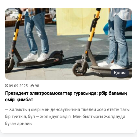
Қоғам
09.09.2025
98
Президент электросамокаттар турасында: әрбір баланың
өмірі қымбат
— Халықтың өмірі мен денсаулығына тікелей әсер ететін тағы
бір түйткіл, бұл — жол қауіпсіздігі. Мен былтырғы Жолдауда
бұған арнайы…