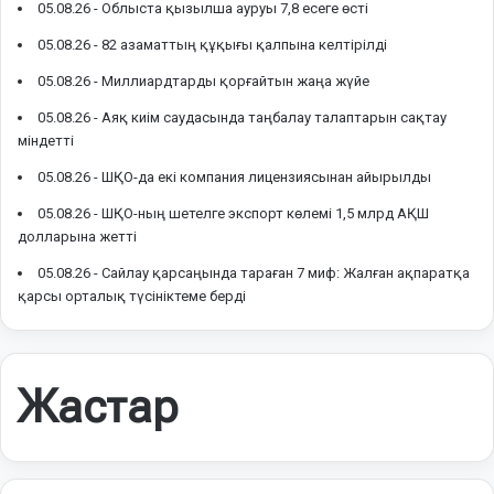
05.08.26 -
Облыста қызылша ауруы 7,8 есеге өсті
05.08.26 -
82 азаматтың құқығы қалпына келтірілді
05.08.26 -
Миллиардтарды қорғайтын жаңа жүйе
05.08.26 -
Аяқ киім саудасында таңбалау талаптарын сақтау
міндетті
05.08.26 -
ШҚО-да екі компания лицензиясынан айырылды
05.08.26 -
ШҚО-ның шетелге экспорт көлемі 1,5 млрд АҚШ
долларына жетті
05.08.26 -
Сайлау қарсаңында тараған 7 миф: Жалған ақпаратқа
қарсы орталық түсініктеме берді
Жастар