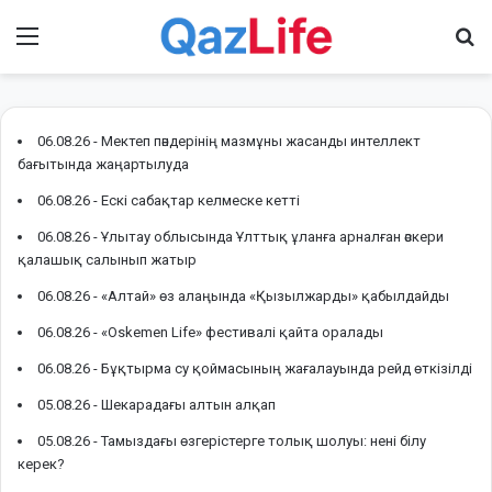
Menu
І
06.08.26 -
Мектеп пәндерінің мазмұны жасанды интеллект
бағытында жаңартылуда
06.08.26 -
Ескі сабақтар келмеске кетті
06.08.26 -
Ұлытау облысында Ұлттық ұланға арналған әскери
қалашық салынып жатыр
06.08.26 -
«Алтай» өз алаңында «Қызылжарды» қабылдайды
06.08.26 -
«Oskemen Life» фестивалі қайта оралады
06.08.26 -
Бұқтырма су қоймасының жағалауында рейд өткізілді
05.08.26 -
Шекарадағы алтын алқап
05.08.26 -
Тамыздағы өзгерістерге толық шолуы: нені білу
керек?