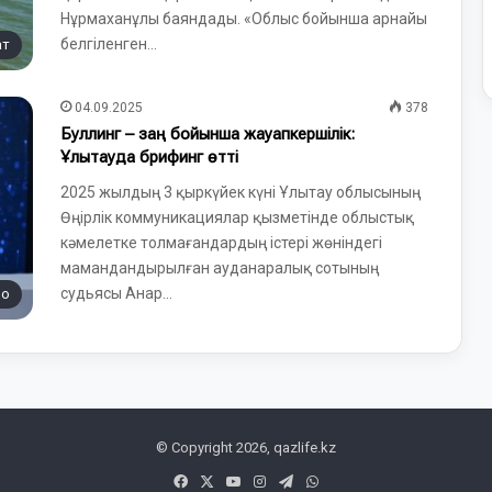
Нұрмаханұлы баяндады. «Облыс бойынша арнайы
белгіленген…
ат
04.09.2025
378
Буллинг – заң бойынша жауапкершілік:
Ұлытауда брифинг өтті
2025 жылдың 3 қыркүйек күні Ұлытау облысының
Өңірлік коммуникациялар қызметінде облыстық
кәмелетке толмағандардың істері жөніндегі
мамандандырылған ауданаралық сотының
судьясы Анар…
во
© Copyright 2026, qazlife.kz
Facebook
X
YouTube
Instagram
Telegram
WhatsApp