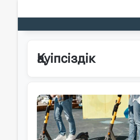
Қауіпсіздік