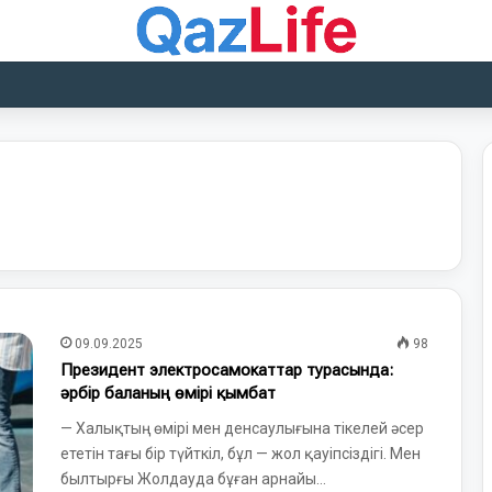
09.09.2025
98
Президент электросамокаттар турасында:
әрбір баланың өмірі қымбат
— Халықтың өмірі мен денсаулығына тікелей әсер
ететін тағы бір түйткіл, бұл — жол қауіпсіздігі. Мен
былтырғы Жолдауда бұған арнайы…