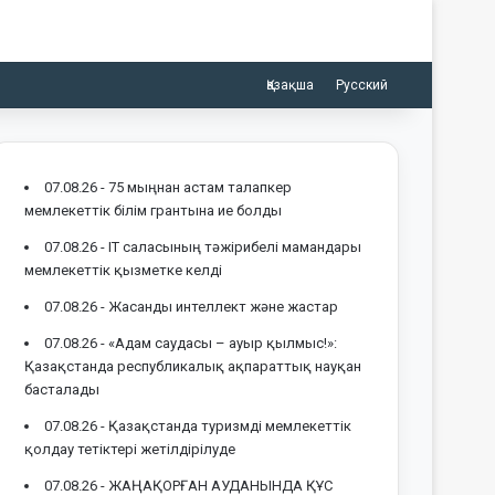
Қазақша
Русский
07.08.26 -
75 мыңнан астам талапкер
мемлекеттік білім грантына ие болды
07.08.26 -
IT саласының тәжірибелі мамандары
мемлекеттік қызметке келді
07.08.26 -
Жасанды интеллект және жастар
07.08.26 -
«Адам саудасы – ауыр қылмыс!»:
Қазақстанда республикалық ақпараттық науқан
басталады
07.08.26 -
Қазақстанда туризмді мемлекеттік
қолдау тетіктері жетілдірілуде
07.08.26 -
ЖАҢАҚОРҒАН АУДАНЫНДА ҚҰС