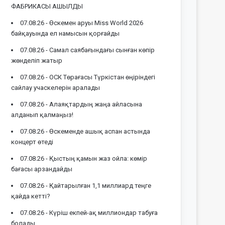
ФАБРИКАСЫ АШЫЛДЫ
07.08.26 -
Өскемен аруы Miss World 2026
байқауында ел намысын қорғайды
07.08.26 -
Самал саябағындағы сынған көпір
жөнделіп жатыр
07.08.26 -
ОСК Төрағасы Түркістан өңіріндегі
сайлау учаскелерін аралады
07.08.26 -
Алаяқтардың жаңа айласына
алданып қалмаңыз!
07.08.26 -
Өскеменде ашық аспан астында
концерт өтеді
07.08.26 -
Қыстың қамын жаз ойла: көмір
бағасы арзандайды
07.08.26 -
Қайтарылған 1,1 миллиард теңге
қайда кетті?
07.08.26 -
Күріш екпей-ақ миллиондар табуға
болады