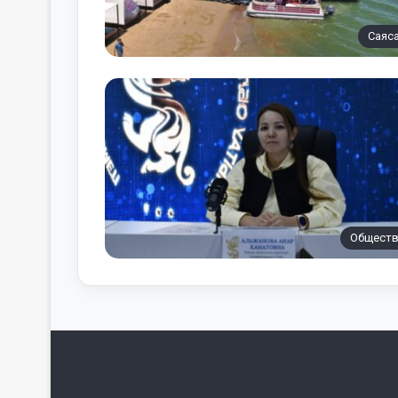
Саяс
Общест