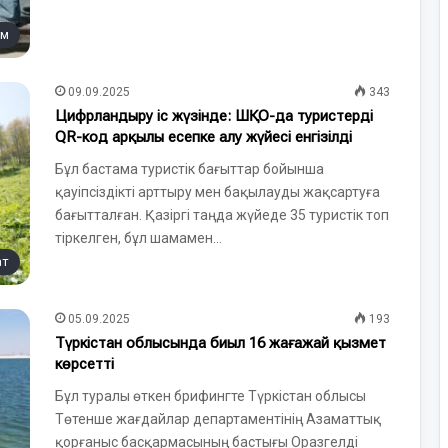
ам
09.09.2025
343
Цифрландыру іс жүзінде: ШҚО-да туристерді
QR-код арқылы есепке алу жүйесі енгізілді
Бұл бастама туристік бағыттар бойынша
қауіпсіздікті арттыру мен бақылауды жақсартуға
бағытталған. Қазіргі таңда жүйеде 35 туристік топ
тіркелген, бұл шамамен…
ат
05.09.2025
193
Түркістан облысында биыл 16 жағажай қызмет
көрсетті
Бұл туралы өткен брифингте Түркістан облысы
Төтенше жағдайлар департаментінің Азаматтық
қорғаныс басқармасының бастығы Оразгелді