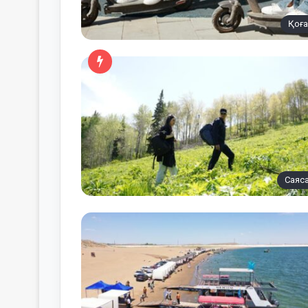
Қоғ
Саяс