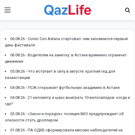
Menu
І
06.08.26 -
Comic Con Astana стартовал: чем запомнился первый
день фестиваля
06.08.26 -
Водителям на заметку: в Астане временно ограничат
движение
05.08.26 -
Что вступает в силу в августе: краткий гид для
казахстанцев
04.08.26 -
ПСЖ открывает футбольную академию в Астане
04.08.26 -
21 километр и шанс выиграть 10 велосипедов: когда и
где?
02.08.26 -
«Закон и порядок»: полиция ВКО предупреждает об
опасности стать дроппером
01.08.26 -
ПА ОДКБ сформировала миссию наблюдателей на