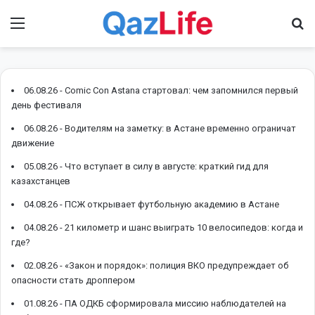
Menu
І
06.08.26 -
Comic Con Astana стартовал: чем запомнился первый
день фестиваля
06.08.26 -
Водителям на заметку: в Астане временно ограничат
движение
05.08.26 -
Что вступает в силу в августе: краткий гид для
казахстанцев
04.08.26 -
ПСЖ открывает футбольную академию в Астане
04.08.26 -
21 километр и шанс выиграть 10 велосипедов: когда и
где?
02.08.26 -
«Закон и порядок»: полиция ВКО предупреждает об
опасности стать дроппером
01.08.26 -
ПА ОДКБ сформировала миссию наблюдателей на