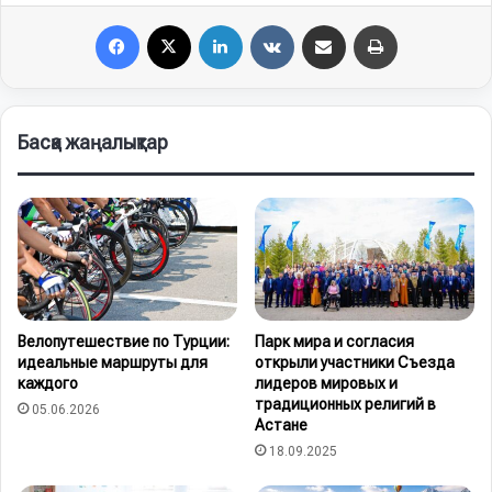
Facebook
X
LinkedIn
VKontakte
Share via Email
Print
Басқа жаңалықтар
Велопутешествие по Турции:
Парк мира и согласия
идеальные маршруты для
открыли участники Съезда
каждого
лидеров мировых и
традиционных религий в
05.06.2026
Астане
18.09.2025