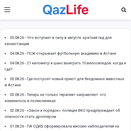
Menu
І
05.08.26 -
Что вступает в силу в августе: краткий гид для
казахстанцев
04.08.26 -
ПСЖ открывает футбольную академию в Астане
04.08.26 -
21 километр и шанс выиграть 10 велосипедов: когда и
где?
03.08.26 -
Где построят новый приют для бездомных животных
в Астане
03.08.26 -
Теперь не только терапевт направляет: что
изменилось в поликлиниках
02.08.26 -
«Закон и порядок»: полиция ВКО предупреждает об
опасности стать дроппером
01.08.26 -
ПА ОДКБ сформировала миссию наблюдателей на