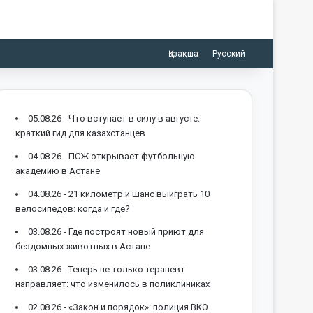
Қазақша
Русский
05.08.26 -
Что вступает в силу в августе:
краткий гид для казахстанцев
04.08.26 -
ПСЖ открывает футбольную
академию в Астане
04.08.26 -
21 километр и шанс выиграть 10
велосипедов: когда и где?
03.08.26 -
Где построят новый приют для
бездомных животных в Астане
03.08.26 -
Теперь не только терапевт
направляет: что изменилось в поликлиниках
02.08.26 -
«Закон и порядок»: полиция ВКО