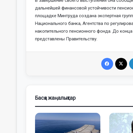
В завершение своего выступления она сообщи
дальнейшей финансовой устойчивости пенсион
площадке Минтруда создана экспертная групп
Национального банка, Агентства по регулиро
накопительного пенсионного фонда. До конца
представлены Правительству.
Facebook
X
Басқа жаңалықтар