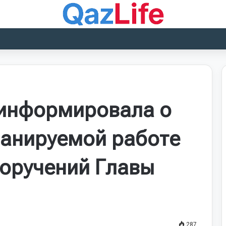
оинформировала о
ланируемой работе
оручений Главы
287