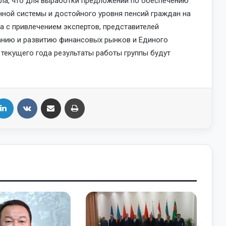
ла, что для выработки предложений по обеспечению
ной системы и достойного уровня пенсий граждан на
а с привлечением экспертов, представителей
ванию и развитию финансовых рынков и Единого
 текущего года результаты работы группы будут
LinkedIn
VKontakte
Share via Email
Print