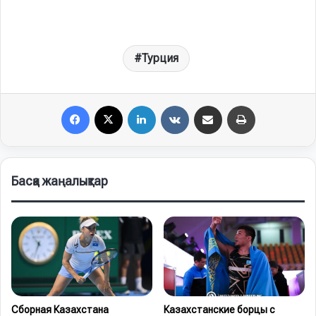
Турция
Facebook
X
LinkedIn
VKontakte
Share via Email
Print
Басқа жаңалықтар
Сборная Казахстана
Казахстанские борцы с