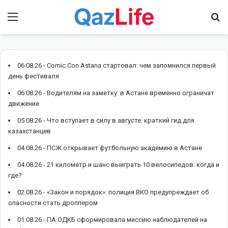
Menu
І
06.08.26 -
Comic Con Astana стартовал: чем запомнился первый
день фестиваля
06.08.26 -
Водителям на заметку: в Астане временно ограничат
движение
05.08.26 -
Что вступает в силу в августе: краткий гид для
казахстанцев
04.08.26 -
ПСЖ открывает футбольную академию в Астане
04.08.26 -
21 километр и шанс выиграть 10 велосипедов: когда и
где?
02.08.26 -
«Закон и порядок»: полиция ВКО предупреждает об
опасности стать дроппером
01.08.26 -
ПА ОДКБ сформировала миссию наблюдателей на