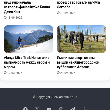
неудачно начала
побед стартовали на ЧМ в
четвертьфинал Кубка Билли
Загребе
Джин Кинг
13.09.2025
18.09.2025
Alanya Ultra Trail: Испытание
Именитые спортсмены
на прочность между небом и
вышли на общегородской
морем
субботник в Астане
12.03.2026
21.09.2025
© Copyright 2026, astanalife.kz
Facebook
X
YouTube
Instagram
Telegram
WhatsApp