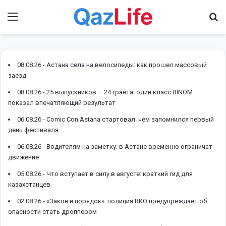
Menu
І
08.08.26 -
Астана села на велосипеды: как прошел массовый
заезд
08.08.26 -
25 выпускников – 24 гранта: один класс BINOM
показал впечатляющий результат
06.08.26 -
Comic Con Astana стартовал: чем запомнился первый
день фестиваля
06.08.26 -
Водителям на заметку: в Астане временно ограничат
движение
05.08.26 -
Что вступает в силу в августе: краткий гид для
казахстанцев
02.08.26 -
«Закон и порядок»: полиция ВКО предупреждает об
опасности стать дроппером