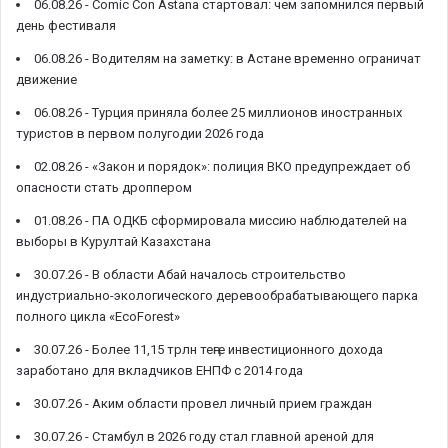
06.08.26 -
Comic Con Astana стартовал: чем запомнился первый
день фестиваля
06.08.26 -
Водителям на заметку: в Астане временно ограничат
движение
06.08.26 -
Турция приняла более 25 миллионов иностранных
туристов в первом полугодии 2026 года
02.08.26 -
«Закон и порядок»: полиция ВКО предупреждает об
опасности стать дроппером
01.08.26 -
ПА ОДКБ сформировала миссию наблюдателей на
выборы в Курултай Казахстана
30.07.26 -
В области Абай началось строительство
индустриально-экологического деревообрабатывающего парка
полного цикла «EcoForest»
30.07.26 -
Более 11,15 трлн теңге инвестиционного дохода
заработано для вкладчиков ЕНПФ с 2014 года
30.07.26 -
Аким области провел личный прием граждан
30.07.26 -
Стамбул в 2026 году стал главной ареной для