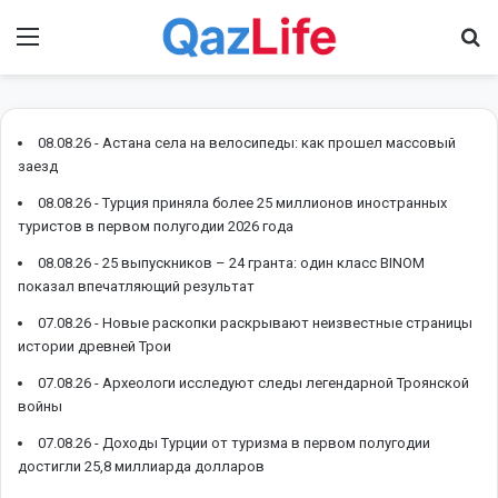
Menu
І
08.08.26 -
Астана села на велосипеды: как прошел массовый
заезд
08.08.26 -
Турция приняла более 25 миллионов иностранных
туристов в первом полугодии 2026 года
08.08.26 -
25 выпускников – 24 гранта: один класс BINOM
показал впечатляющий результат
07.08.26 -
Новые раскопки раскрывают неизвестные страницы
истории древней Трои
07.08.26 -
Археологи исследуют следы легендарной Троянской
войны
07.08.26 -
Доходы Турции от туризма в первом полугодии
достигли 25,8 миллиарда долларов