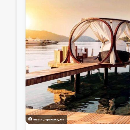
ашық дереккөзден