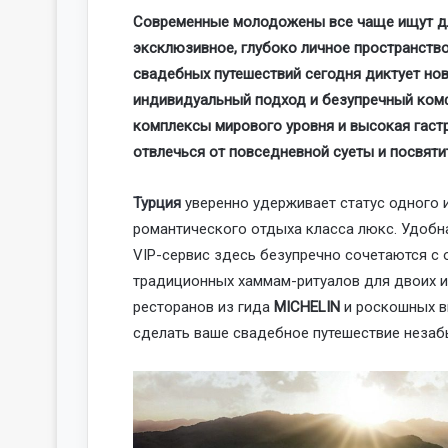
Современные молодожены все чаще ищут дл
эксклюзивное, глубоко личное пространств
свадебных путешествий сегодня диктует нов
индивидуальный подход и безупречный комф
комплексы мирового уровня и высокая гас
отвлечься от повседневной суеты и посвятит
Турция
уверенно удерживает статус одного 
романтического отдыха класса люкс. Удобна
VIP-сервис здесь безупречно сочетаются с
традиционных хаммам-ритуалов для двоих и
ресторанов из гида
MICHELIN
и роскошных ви
сделать ваше свадебное путешествие неза