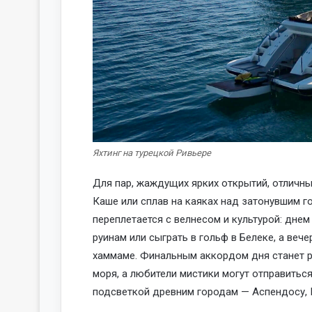
Яхтинг на турецкой Ривьере
Для пар, жаждущих ярких открытий, отличн
Каше или сплав на каяках над затонувшим г
переплетается с велнесом и культурой: дне
руинам или сыграть в гольф в Белеке, а веч
хаммаме. Финальным аккордом дня станет р
моря, а любители мистики могут отправитьс
подсветкой древним городам — Аспендосу, 