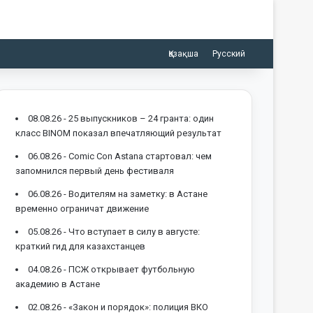
Қазақша
Русский
08.08.26 -
25 выпускников – 24 гранта: один
класс BINOM показал впечатляющий результат
06.08.26 -
Comic Con Astana стартовал: чем
запомнился первый день фестиваля
06.08.26 -
Водителям на заметку: в Астане
временно ограничат движение
05.08.26 -
Что вступает в силу в августе:
краткий гид для казахстанцев
04.08.26 -
ПСЖ открывает футбольную
академию в Астане
02.08.26 -
«Закон и порядок»: полиция ВКО