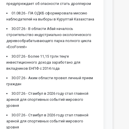
предупреждает об опасности стать дроппером
01.08.26 -
ПА ОДКБ сформировала миссию
наблюдателей на выборы в Курултай Казахстана
30.07.26 -
В области Абай началось
строительство индустриально-экологического
деревообрабатывающего парка полного цикла
«EcoForest»
30.07.26 -
Более 11,15 трлн теңге
инвестиционного дохода заработано для
вкладчиков ЕНПФ с 2014 года
30.07.26 -
Аким области провел личный прием
граждан
30.07.26 -
Стамбул в 2026 году стал главной
ареной для спортивных событий мирового
уровня
30.07.26 -
Стамбул в 2026 году стал главной
ареной для спортивных событий мирового
уровня