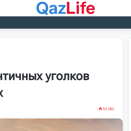
тичных уголков
х
53 382