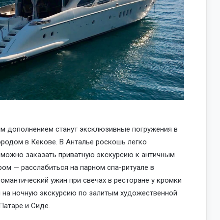
ым дополнением станут эксклюзивные погружения в
ородом в Кекове. В Анталье роскошь легко
м можно заказать приватную экскурсию к античным
ером — расслабиться на парном спа-ритуале в
омантический ужин при свечах в ресторане у кромки
я на ночную экскурсию по залитым художественной
Патаре и Сиде.