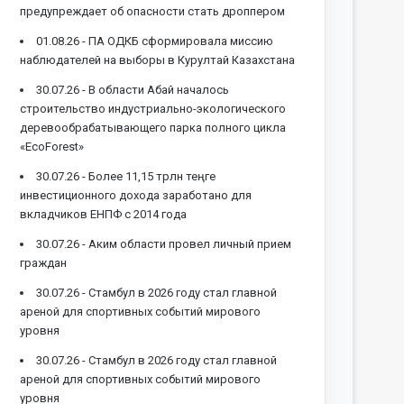
предупреждает об опасности стать дроппером
01.08.26 -
ПА ОДКБ сформировала миссию
наблюдателей на выборы в Курултай Казахстана
30.07.26 -
В области Абай началось
строительство индустриально-экологического
деревообрабатывающего парка полного цикла
«EcoForest»
30.07.26 -
Более 11,15 трлн теңге
инвестиционного дохода заработано для
вкладчиков ЕНПФ с 2014 года
30.07.26 -
Аким области провел личный прием
граждан
30.07.26 -
Стамбул в 2026 году стал главной
ареной для спортивных событий мирового
уровня
30.07.26 -
Стамбул в 2026 году стал главной
ареной для спортивных событий мирового
уровня