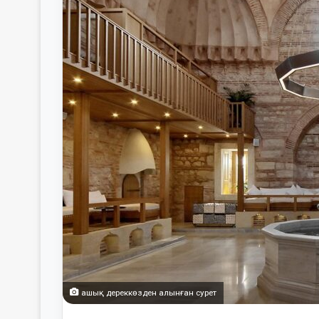
ашық дереккөзден алынған сурет