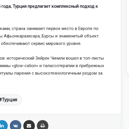
 года, Турция предлагает комплексный подход к
ами, страна занимает первое место в Европе по
ты Афьонкарахисара, Бурсы и знаменитый объект
обеспечивают сервис мирового уровня.
ов: исторический Зейрек Чинили вошел в топ-листы
раммы «glow-cation» и талассотерапии в прибрежных
итуалы парения с высокотехнологичным уходом за
Турция
LinkedIn
VKontakte
Share via Email
Print