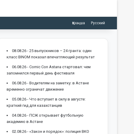
Қазақша
Русский
08.08.26 -
25 выпускников – 24 гранта: один
класс BINOM показал впечатляющий результат
06.08.26 -
Comic Con Astana стартовал: чем
запомнился первый день фестиваля
06.08.26 -
Водителям на заметку: в Астане
временно ограничат движение
05.08.26 -
Что вступает в силу в августе:
краткий гид для казахстанцев
04.08.26 -
ПСЖ открывает футбольную
академию в Астане
02.08.26 -
«Закон и порядок»: полиция ВКО